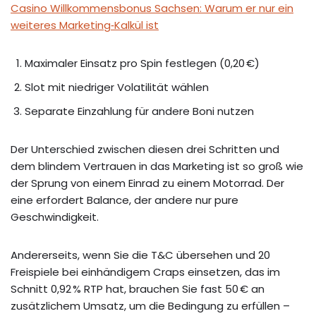
Casino Willkommensbonus Sachsen: Warum er nur ein
weiteres Marketing‑Kalkül ist
Maximaler Einsatz pro Spin festlegen (0,20 €)
Slot mit niedriger Volatilität wählen
Separate Einzahlung für andere Boni nutzen
Der Unterschied zwischen diesen drei Schritten und
dem blindem Vertrauen in das Marketing ist so groß wie
der Sprung von einem Einrad zu einem Motorrad. Der
eine erfordert Balance, der andere nur pure
Geschwindigkeit.
Andererseits, wenn Sie die T&C übersehen und 20
Freispiele bei einhändigem Craps einsetzen, das im
Schnitt 0,92 % RTP hat, brauchen Sie fast 50 € an
zusätzlichem Umsatz, um die Bedingung zu erfüllen –