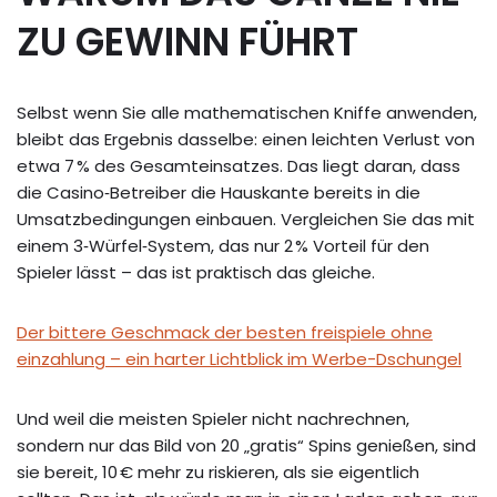
ZU GEWINN FÜHRT
Selbst wenn Sie alle mathematischen Kniffe anwenden,
bleibt das Ergebnis dasselbe: einen leichten Verlust von
etwa 7 % des Gesamteinsatzes. Das liegt daran, dass
die Casino‑Betreiber die Hauskante bereits in die
Umsatzbedingungen einbauen. Vergleichen Sie das mit
einem 3‑Würfel‑System, das nur 2 % Vorteil für den
Spieler lässt – das ist praktisch das gleiche.
Der bittere Geschmack der besten freispiele ohne
einzahlung – ein harter Lichtblick im Werbe-Dschungel
Und weil die meisten Spieler nicht nachrechnen,
sondern nur das Bild von 20 „gratis“ Spins genießen, sind
sie bereit, 10 € mehr zu riskieren, als sie eigentlich