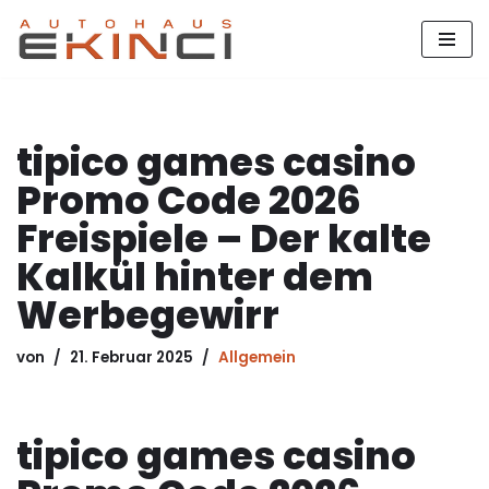
Zum
Inhalt
springen
tipico games casino
Promo Code 2026
Freispiele – Der kalte
Kalkül hinter dem
Werbegewirr
von
21. Februar 2025
Allgemein
tipico games casino