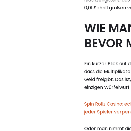
0,01‑Schriftgrößen v
WIE MAN
BEVOR M
Ein kurzer Blick au
dass die Multiplikato
Geld freigibt. Das i
einzigen Würfelwurf 
Spin Rollz Casino: 
jeder Spieler verpen
Oder man nimmt die