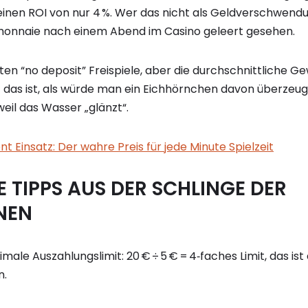
 einen ROI von nur 4 %. Wer das nicht als Geldverschwendu
monnaie nach einem Abend im Casino geleert gesehen.
en “no deposit” Freispiele, aber die durchschnittliche Ge
% – das ist, als würde man ein Eichhörnchen davon überzeug
eil das Wasser „glänzt“.
nt Einsatz: Der wahre Preis für jede Minute Spielzeit
 TIPPS AUS DER SCHLINGE DER
NEN
imale Auszahlungslimit: 20 € ÷ 5 € = 4‑faches Limit, das is
n.