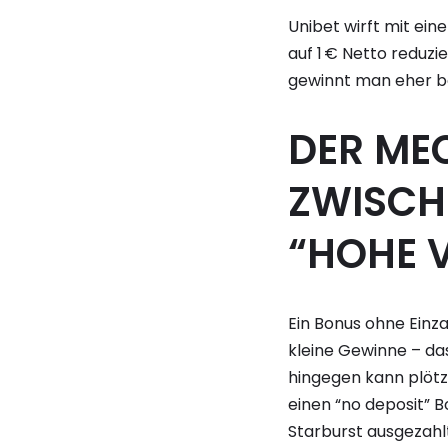
Unibet wirft mit ei
auf 1 € Netto reduzi
gewinnt man eher b
DER ME
ZWISCH
“HOHE V
Ein Bonus ohne Einzah
kleine Gewinne – da
hingegen kann plötzl
einen “no deposit” Bo
Starburst ausgezahlt 