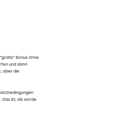
 “gratis” Bonus ohne
orfen und dann
€, aber die
Umsatzbedingungen
 Das ist, als würde