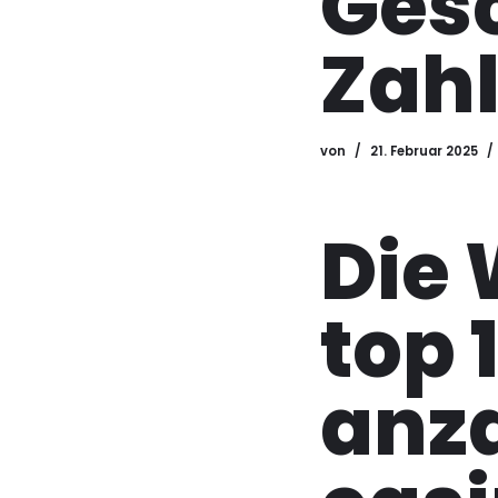
Ges
Zah
von
21. Februar 2025
Die 
top 
anz