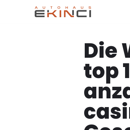
Zum
Inhalt
springen
Die 
top 
anz
casi