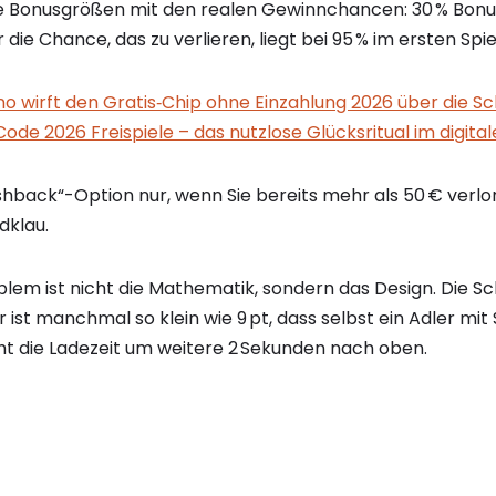
die Bonusgrößen mit den realen Gewinnchancen: 30 % Bonus
r die Chance, das zu verlieren, liegt bei 95 % im ersten Spie
 wirft den Gratis‑Chip ohne Einzahlung 2026 über die Sch
ode 2026 Freispiele – das nutzlose Glücksritual im digita
ashback“-Option nur, wenn Sie bereits mehr als 50 € verl
ldklau.
lem ist nicht die Mathematik, sondern das Design. Die Sc
ist manchmal so klein wie 9 pt, dass selbst ein Adler mi
eht die Ladezeit um weitere 2 Sekunden nach oben.