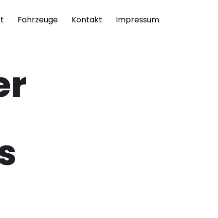
t
Fahrzeuge
Kontakt
Impressum
er
s