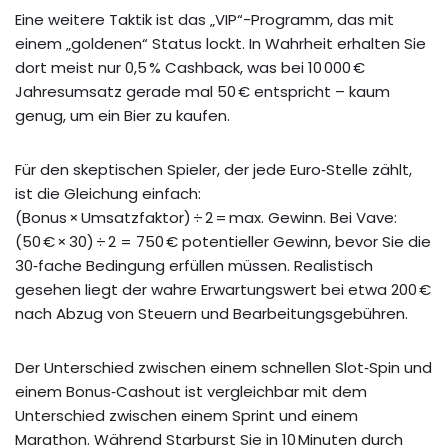
Eine weitere Taktik ist das „VIP“-Programm, das mit
einem „goldenen“ Status lockt. In Wahrheit erhalten Sie
dort meist nur 0,5 % Cashback, was bei 10 000 €
Jahresumsatz gerade mal 50 € entspricht – kaum
genug, um ein Bier zu kaufen.
Für den skeptischen Spieler, der jede Euro‑Stelle zählt,
ist die Gleichung einfach:
(Bonus × Umsatzfaktor) ÷ 2 = max. Gewinn. Bei Vave:
(50 € × 30) ÷ 2 = 750 € potentieller Gewinn, bevor Sie die
30‑fache Bedingung erfüllen müssen. Realistisch
gesehen liegt der wahre Erwartungswert bei etwa 200 €
nach Abzug von Steuern und Bearbeitungsgebühren.
Der Unterschied zwischen einem schnellen Slot‑Spin und
einem Bonus‑Cashout ist vergleichbar mit dem
Unterschied zwischen einem Sprint und einem
Marathon. Während Starburst Sie in 10 Minuten durch