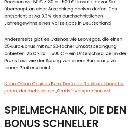
Rechnen wir: 50 € × 30 = 1.500 € Umsatz, bevor Sie
überhaupt an einer Auszahlung denken dürfen. Das
entspricht etwa 3,3 % des durchschnittlichen
Jahresgewinns eines Vollzeitjobs in Deutschland.
Andererseits gibt es Casinos wie LeoVegas, die einen
25‑Euro‑Bonus mit nur 20‑facher Umsatzbedingung
anbieten. 25 € × 20 = 500 € – ein Unterschied, der in der
Praxis fast wie der Sprung von einem Bumerang zu
einem Pfeil erscheint.
Neue Online Casinos Bern: Der kalte Realitätscheck für
jeden, der mehr als ein „Gratis“-Versprechen will
SPIELMECHANIK, DIE DEN
BONUS SCHNELLER