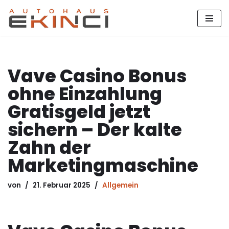
Zum
Inhalt
springen
Vave Casino Bonus
ohne Einzahlung
Gratisgeld jetzt
sichern – Der kalte
Zahn der
Marketingmaschine
von
21. Februar 2025
Allgemein