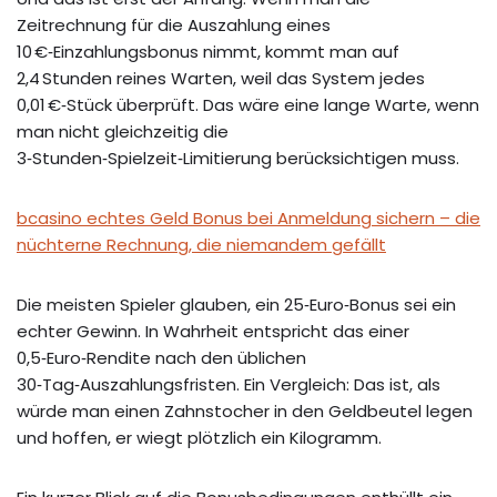
Zeitrechnung für die Auszahlung eines
10 €‑Einzahlungsbonus nimmt, kommt man auf
2,4 Stunden reines Warten, weil das System jedes
0,01 €‑Stück überprüft. Das wäre eine lange Warte, wenn
man nicht gleichzeitig die
3‑Stunden‑Spielzeit‑Limitierung berücksichtigen muss.
bcasino echtes Geld Bonus bei Anmeldung sichern – die
nüchterne Rechnung, die niemandem gefällt
Die meisten Spieler glauben, ein 25‑Euro‑Bonus sei ein
echter Gewinn. In Wahrheit entspricht das einer
0,5‑Euro‑Rendite nach den üblichen
30‑Tag‑Auszahlungsfristen. Ein Vergleich: Das ist, als
würde man einen Zahnstocher in den Geldbeutel legen
und hoffen, er wiegt plötzlich ein Kilogramm.