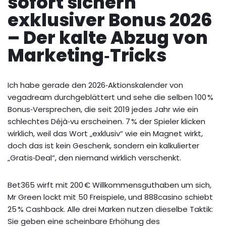
sofort sichern
exklusiver Bonus 2026
– Der kalte Abzug von
Marketing‑Tricks
Ich habe gerade den 2026‑Aktionskalender von
vegadream durchgeblättert und sehe die selben 100 %
Bonus‑Versprechen, die seit 2019 jedes Jahr wie ein
schlechtes Déjà‑vu erscheinen. 7 % der Spieler klicken
wirklich, weil das Wort „exklusiv“ wie ein Magnet wirkt,
doch das ist kein Geschenk, sondern ein kalkulierter
„Gratis‑Deal“, den niemand wirklich verschenkt.
Bet365 wirft mit 200 € Willkommensguthaben um sich,
Mr Green lockt mit 50 Freispiele, und 888casino schiebt
25 % Cashback. Alle drei Marken nutzen dieselbe Taktik:
Sie geben eine scheinbare Erhöhung des