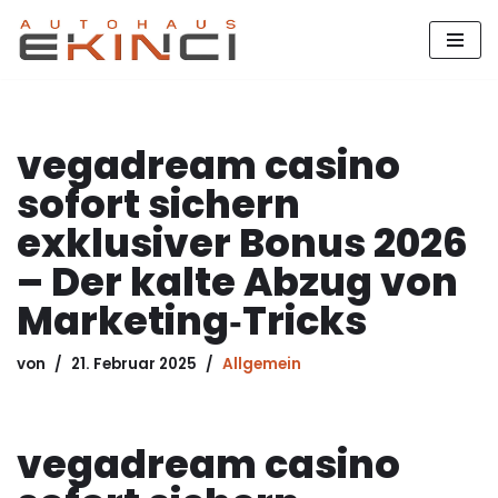
Zum
Inhalt
springen
vegadream casino
sofort sichern
exklusiver Bonus 2026
– Der kalte Abzug von
Marketing‑Tricks
von
21. Februar 2025
Allgemein
vegadream casino