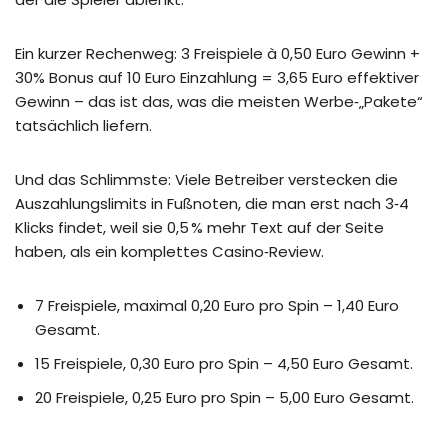
Ein kurzer Rechenweg: 3 Freispiele à 0,50 Euro Gewinn +
30% Bonus auf 10 Euro Einzahlung = 3,65 Euro effektiver
Gewinn – das ist das, was die meisten Werbe‑„Pakete“
tatsächlich liefern.
Und das Schlimmste: Viele Betreiber verstecken die
Auszahlungslimits in Fußnoten, die man erst nach 3‑4
Klicks findet, weil sie 0,5 % mehr Text auf der Seite
haben, als ein komplettes Casino‑Review.
7 Freispiele, maximal 0,20 Euro pro Spin – 1,40 Euro
Gesamt.
15 Freispiele, 0,30 Euro pro Spin – 4,50 Euro Gesamt.
20 Freispiele, 0,25 Euro pro Spin – 5,00 Euro Gesamt.