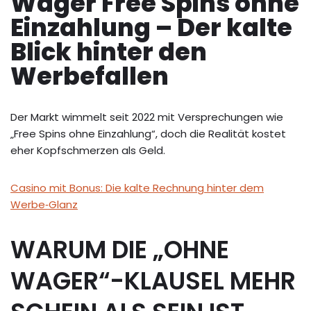
Wager Free Spins ohne
Einzahlung – Der kalte
Blick hinter den
Werbefallen
Der Markt wimmelt seit 2022 mit Versprechungen wie
„Free Spins ohne Einzahlung“, doch die Realität kostet
eher Kopfschmerzen als Geld.
Casino mit Bonus: Die kalte Rechnung hinter dem
Werbe‑Glanz
WARUM DIE „OHNE
WAGER“-KLAUSEL MEHR