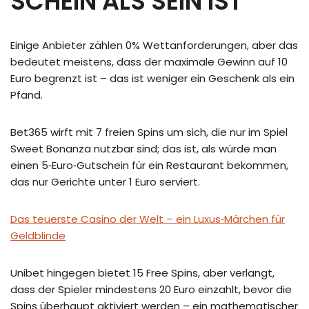
SCHEIN ALS SEIN IST
Einige Anbieter zählen 0% Wettanforderungen, aber das
bedeutet meistens, dass der maximale Gewinn auf 10
Euro begrenzt ist – das ist weniger ein Geschenk als ein
Pfand.
Bet365 wirft mit 7 freien Spins um sich, die nur im Spiel
Sweet Bonanza nutzbar sind; das ist, als würde man
einen 5‑Euro‑Gutschein für ein Restaurant bekommen,
das nur Gerichte unter 1 Euro serviert.
Das teuerste Casino der Welt – ein Luxus‑Märchen für
Geldblinde
Unibet hingegen bietet 15 Free Spins, aber verlangt,
dass der Spieler mindestens 20 Euro einzahlt, bevor die
Spins überhaupt aktiviert werden – ein mathematischer