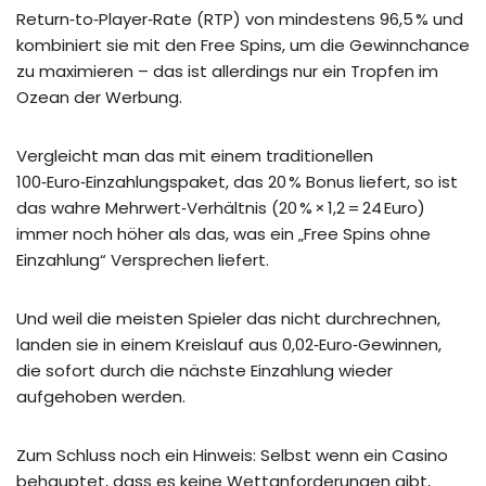
Return‑to‑Player‑Rate (RTP) von mindestens 96,5 % und
kombiniert sie mit den Free Spins, um die Gewinnchance
zu maximieren – das ist allerdings nur ein Tropfen im
Ozean der Werbung.
Vergleicht man das mit einem traditionellen
100‑Euro‑Einzahlungspaket, das 20 % Bonus liefert, so ist
das wahre Mehrwert‑Verhältnis (20 % × 1,2 = 24 Euro)
immer noch höher als das, was ein „Free Spins ohne
Einzahlung“ Versprechen liefert.
Und weil die meisten Spieler das nicht durchrechnen,
landen sie in einem Kreislauf aus 0,02‑Euro‑Gewinnen,
die sofort durch die nächste Einzahlung wieder
aufgehoben werden.
Zum Schluss noch ein Hinweis: Selbst wenn ein Casino
behauptet, dass es keine Wettanforderungen gibt,