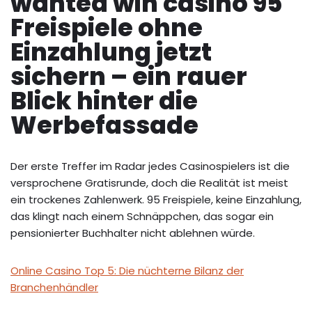
wanted win casino 95
Freispiele ohne
Einzahlung jetzt
sichern – ein rauer
Blick hinter die
Werbefassade
Der erste Treffer im Radar jedes Casinospielers ist die
versprochene Gratisrunde, doch die Realität ist meist
ein trockenes Zahlenwerk. 95 Freispiele, keine Einzahlung,
das klingt nach einem Schnäppchen, das sogar ein
pensionierter Buchhalter nicht ablehnen würde.
Online Casino Top 5: Die nüchterne Bilanz der
Branchenhändler