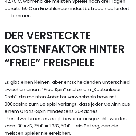
42,75 €, während die meisten Spieler nach drei Tagen
bereits 50 € an Einzahlungsmindestbeträgen gefordert
bekommen.
DER VERSTECKTE
KOSTENFAKTOR HINTER
“FREIE” FREISPIELE
Es gibt einen kleinen, aber entscheidenden Unterschied
zwischen einem “Free Spin” und einem „Kostenloser
Dreh“, die meisten Anbieter verwechseln bewusst.
888casino zum Beispiel verlangt, dass jeder Gewinn aus
einem Gratis-Spin mindestens 30‑faches
Umsatzvolumen erzeugt, bevor er ausgezahlt werden
kann. 30 × 42,75 € = 1.282,50 € – ein Betrag, den die
meisten Spieler nie erreichen.