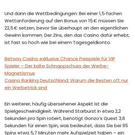
Und dann die Wettbedingungen: Bei einer 1,5‑fachen
Wettanforderung auf den Bonus von 15 € müssen Sie
22,5 € setzen, bevor Sie überhaupt an den eigentlichen
Gewinn kommen. Der Zins, den das Casino dafür erhebt,
ist fast so hoch wie bei einem Tagesgeldkonto.
Betway Casino exklusive Chance Freispiele für VIP
Spieler – Der kalte Schnappschuss der Werbe-
Magnetismus
Casino Ranking Deutschland: Warum die Besten oft nur
ein Werbetrick sind
Ein weiterer, häufig übersehener Aspekt ist die
Spielgeschwindigkeit. Während Starburst in etwa 2,2
Sekunden pro Spin rotiert, benötigt Gonzo’s Quest 3,6
Sekunden für einen Spin, was bedeutet, dass Sie bei 95
Spins etwa 5,7 Minuten mehr Aufspielzeit haben – ein