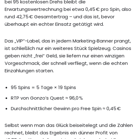
bei 95 kostenlosen Drehs bleibt die
Erwartungswertrechnung bei etwa 0,45 € pro Spin, also
rund 42,75 € Gesamtertrag – und das ist, bevor
überhaupt ein echter Einsatz getätigt wird.
Das „VIP“-Label, das in jedem Marketing‑Banner prangt,
ist schließlich nur ein weiteres Stück Spielzeug. Casinos
geben nicht „frei“ Geld, sie liefern nur einen winzigen
Vorgeschmack, der schnell verfliegt, wenn die echten
Einzahlungen starten.
95 Spins = 5 Tage × 19 Spins
RTP von Gonzo’s Quest ≈ 96,0 %
Durchschnittlicher Gewinn pro Free Spin ≈ 0,45 €
Selbst wenn man das Glück beiseitelegt und die Zahlen
rechnet, bleibt das Ergebnis ein dünner Profit von