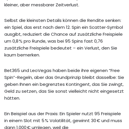
kleiner, aber messbarer Zeitverlust.
Selbst die kleinsten Details können die Rendite senken:
ein Spiel, das erst nach dem 12. Spin ein Scatter‑Symbol
ausgibt, reduziert die Chance auf zusätzliche Freispiele
um 0,8 % pro Runde, was bei 95 Spins fast 0,76
zusätzliche Freispiele bedeutet – ein Verlust, den Sie
kaum bemerken.
Bet365 und LeoVegas haben beide ihre eigenen “Free
Spin”-Regeln, aber das Grundprinzip bleibt dasselbe: Sie
geben Ihnen ein begrenztes Kontingent, das Sie zwingt,
Geld zu setzen, das Sie sonst vielleicht nicht eingesetzt
hätten.
Ein Beispiel aus der Praxis: Ein Spieler nutzt 95 Freispiele
in einem Slot mit 5 % Volatilität, gewinnt 30 € und muss
dann 1.000 € umlegen, weil die