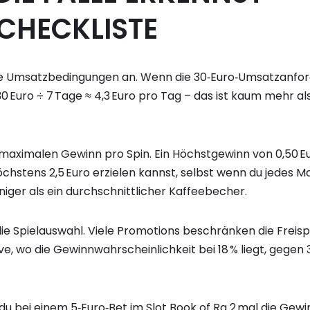
CHECKLISTE
die Umsatzbedingungen an. Wenn die 30‑Euro‑Umsatzanfor
 30 Euro ÷ 7 Tage ≈ 4,3 Euro pro Tag – das ist kaum mehr als
 maximalen Gewinn pro Spin. Ein Höchstgewinn von 0,50 Eu
chstens 2,5 Euro erzielen kannst, selbst wenn du jedes Ma
niger als ein durchschnittlicher Kaffeebecher.
die Spielauswahl. Viele Promotions beschränken die Freisp
ive, wo die Gewinnwahrscheinlichkeit bei 18 % liegt, gegen 
du bei einem 5‑Euro‑Bet im Slot Book of Ra 2 mal die Gewinn