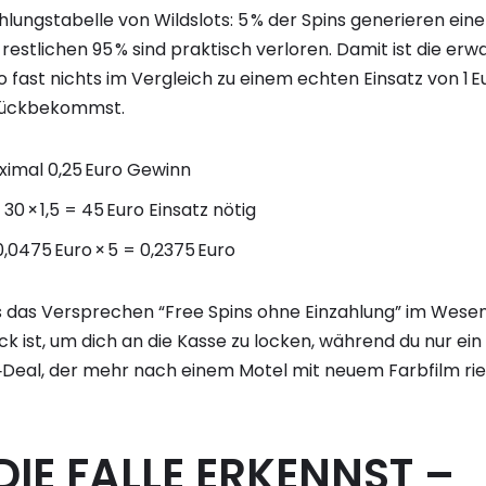
hlungstabelle von Wildslots: 5 % der Spins generieren ei
e restlichen 95 % sind praktisch verloren. Damit ist die er
so fast nichts im Vergleich zu einem echten Einsatz von 1 E
urückbekommst.
ximal 0,25 Euro Gewinn
0 × 1,5 = 45 Euro Einsatz nötig
,0475 Euro × 5 = 0,2375 Euro
ss das Versprechen “Free Spins ohne Einzahlung” im Wesen
 ist, um dich an die Kasse zu locken, während du nur ein 
P”‑Deal, der mehr nach einem Motel mit neuem Farbfilm ri
DIE FALLE ERKENNST –