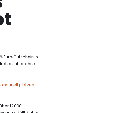
s
ot
 5‑Euro‑Gutschein in
s drehen, aber ohne
o schnell platzen
 über 12.000
ngung erfüllt haben.