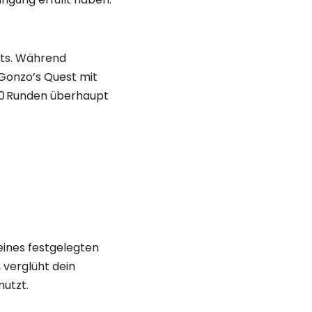
ots. Während
t Gonzo’s Quest mit
20 Runden überhaupt
 eines festgelegten
, verglüht dein
nutzt.