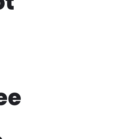
ot
ee