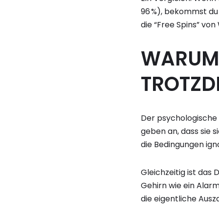
96 %), bekommst du 
die “Free Spins” von
WARUM D
TROTZD
Der psychologische E
geben an, dass sie s
die Bedingungen igno
Gleichzeitig ist das
Gehirn wie ein Alar
die eigentliche Ausza