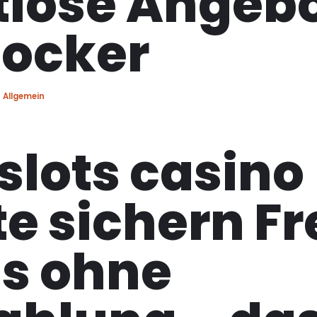
tlose Angeb
Zocker
Allgemein
slots casino
e sichern Fr
ns ohne