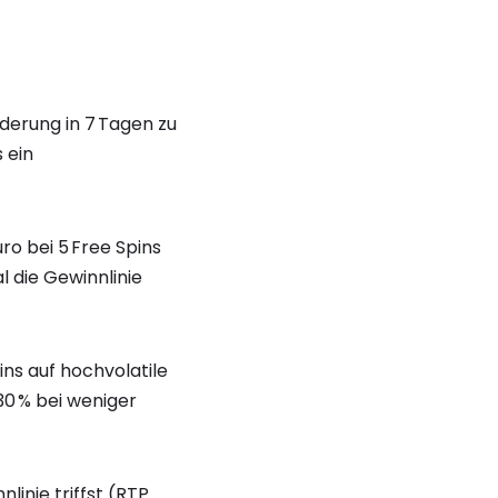
derung in 7 Tagen zu
 ein
ro bei 5 Free Spins
l die Gewinnlinie
ins auf hochvolatile
30 % bei weniger
linie triffst (RTP