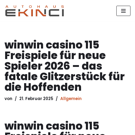
Zum
Inhalt
springen
winwin casino 115
Freispiele für neue
Spieler 2026 – das
fatale Glitzerstück für
die Hoffenden
von
21. Februar 2025
Allgemein
winwin casino 115