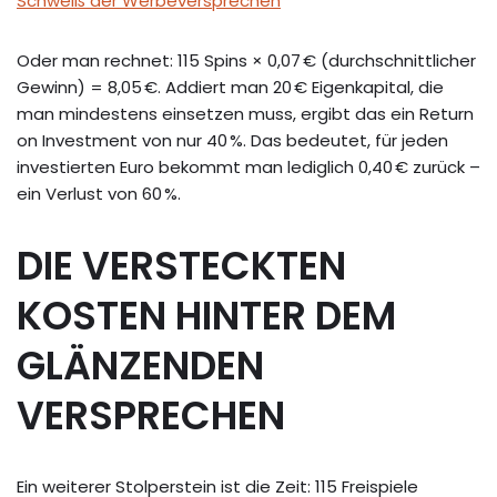
Schweiß der Werbeversprechen
Oder man rechnet: 115 Spins × 0,07 € (durchschnittlicher
Gewinn) = 8,05 €. Addiert man 20 € Eigenkapital, die
man mindestens einsetzen muss, ergibt das ein Return
on Investment von nur 40 %. Das bedeutet, für jeden
investierten Euro bekommt man lediglich 0,40 € zurück –
ein Verlust von 60 %.
DIE VERSTECKTEN
KOSTEN HINTER DEM
GLÄNZENDEN
VERSPRECHEN
Ein weiterer Stolperstein ist die Zeit: 115 Freispiele