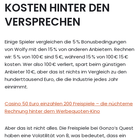
KOSTEN HINTER DEN
VERSPRECHEN
Einige Spieler vergleichen die 5 % Bonusbedingungen
von Wolfy mit den 15 % von anderen Anbietern. Rechnen
wir: 5 % von 100 € sind 5 €, während 15 % von 100 € 15 €
kosten. Wer also 100 € verliert, spart beim günstigen
Anbieter 10 €, aber das ist nichts im Vergleich zu den
hunderttausend Euro, die die Industrie jedes Jahr
einnimmt.
Casino 50 Euro einzahlen 200 Freispiele – die nüchterne
Rechnung hinter dem Werbequoten‑Kino
Aber das ist nicht alles. Die Freispiele bei Gonzo’s Quest
haben eine Volatilität von 8, was bedeutet, dass ein