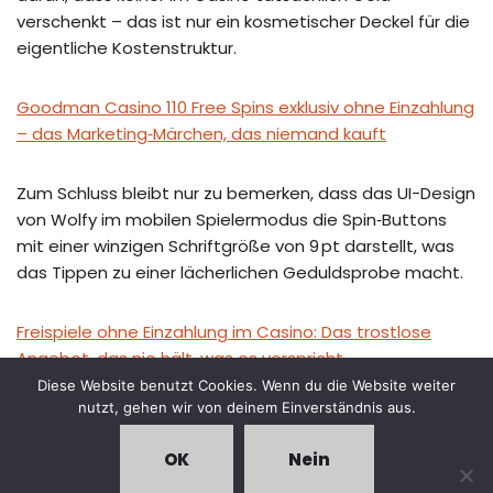
verschenkt – das ist nur ein kosmetischer Deckel für die
eigentliche Kostenstruktur.
Goodman Casino 110 Free Spins exklusiv ohne Einzahlung
– das Marketing‑Märchen, das niemand kauft
Zum Schluss bleibt nur zu bemerken, dass das UI-Design
von Wolfy im mobilen Spielermodus die Spin‑Buttons
mit einer winzigen Schriftgröße von 9 pt darstellt, was
das Tippen zu einer lächerlichen Geduldsprobe macht.
Freispiele ohne Einzahlung im Casino: Das trostlose
Angebot, das nie hält, was es verspricht
Diese Website benutzt Cookies. Wenn du die Website weiter
nutzt, gehen wir von deinem Einverständnis aus.
OK
Nein