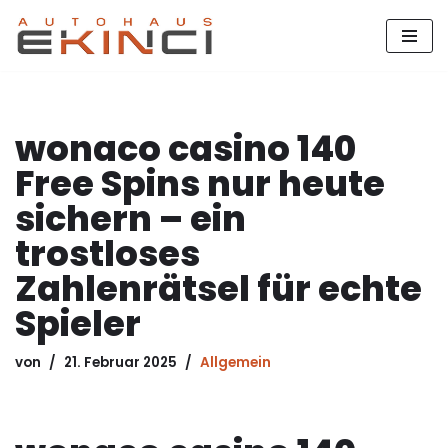
Zum
Inhalt
springen
wonaco casino 140
Free Spins nur heute
sichern – ein
trostloses
Zahlenrätsel für echte
Spieler
von
21. Februar 2025
Allgemein