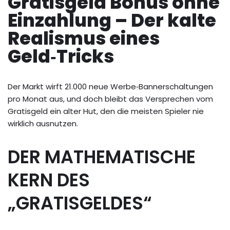
Gratisgeld Bonus ohne
Einzahlung – Der kalte
Realismus eines
Geld‑Tricks
Der Markt wirft 21.000 neue Werbe‑Bannerschaltungen
pro Monat aus, und doch bleibt das Versprechen vom
Gratisgeld ein alter Hut, den die meisten Spieler nie
wirklich ausnutzen.
DER MATHEMATISCHE
KERN DES
„GRATISGELDES“