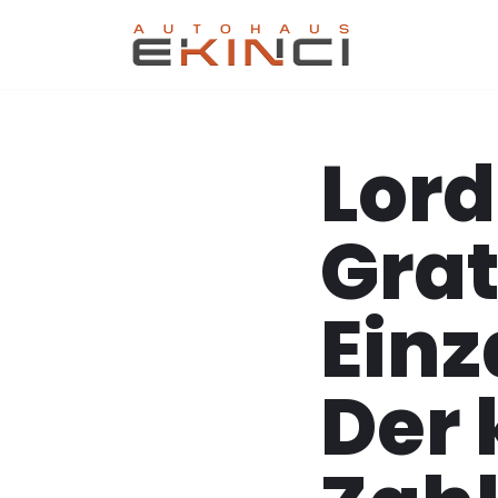
Zum
Inhalt
springen
Lor
Grat
Einz
Der 