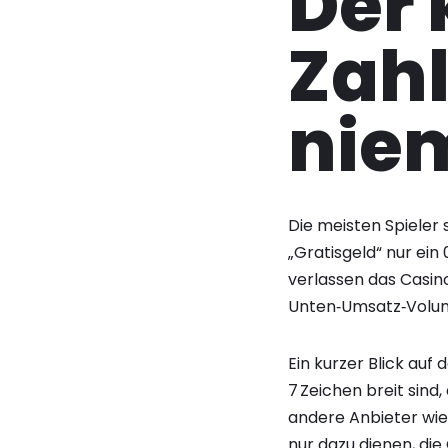
Der 
Zahl
niem
Die meisten Spieler 
„Gratisgeld“ nur ein 
verlassen das Casino
Unten‑Umsatz‑Volumen
Ein kurzer Blick auf
7 Zeichen breit sin
andere Anbieter wie 
nur dazu dienen, di