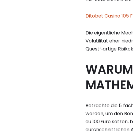
Ditobet Casino 105 
Die eigentliche Mech
Volatilität eher nie
Quest“‑artige Risik
WARUM 
MATHEM
Betrachte die 5‑fac
werden, um den Bonu
du 100 Euro setzen,
durchschnittlichen A