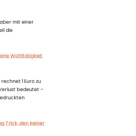
aber mit einer
il die
eine Wohltätigkeit
rechnet 1 Euro zu
 Verlust bedeutet –
gedruckten
g‑Trick, den keiner