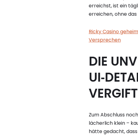
erreichst, ist ein tä
erreichen, ohne das
Ricky Casino geheim
Versprechen
DIE UNV
UI‑DETA
VERGIF
Zum Abschluss noch 
lächerlich klein – ka
hätte gedacht, dass