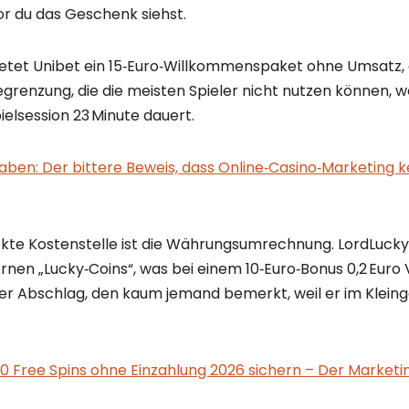
or du das Geschenk siehst.
ietet Unibet ein 15‑Euro‑Willkommenspaket ohne Umsatz, 
egrenzung, die die meisten Spieler nicht nutzen können, we
ielsession 23 Minute dauert.
ben: Der bittere Beweis, dass Online‑Casino‑Marketing k
ckte Kostenstelle ist die Währungsumrechnung. LordLucky 
nternen „Lucky‑Coins“, was bei einem 10‑Euro‑Bonus 0,2 Euro
kter Abschlag, den kaum jemand bemerkt, weil er im Klein
0 Free Spins ohne Einzahlung 2026 sichern – Der Marketin