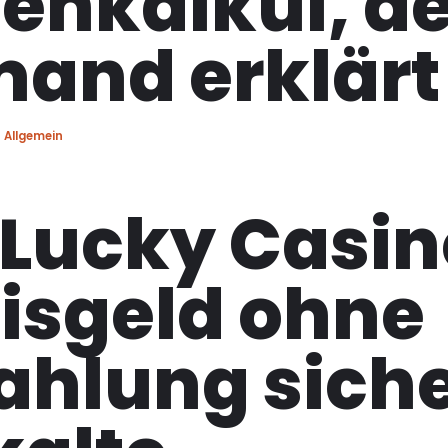
enkalkül, d
and erklärt
Allgemein
dLucky Casin
isgeld ohne
ahlung sich