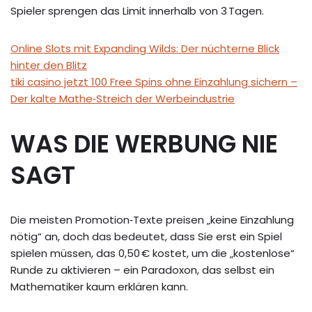
Spieler sprengen das Limit innerhalb von 3 Tagen.
Online Slots mit Expanding Wilds: Der nüchterne Blick
hinter den Blitz
tiki casino jetzt 100 Free Spins ohne Einzahlung sichern –
Der kalte Mathe‑Streich der Werbeindustrie
WAS DIE WERBUNG NIE
SAGT
Die meisten Promotion‑Texte preisen „keine Einzahlung
nötig“ an, doch das bedeutet, dass Sie erst ein Spiel
spielen müssen, das 0,50 € kostet, um die „kostenlose“
Runde zu aktivieren – ein Paradoxon, das selbst ein
Mathematiker kaum erklären kann.