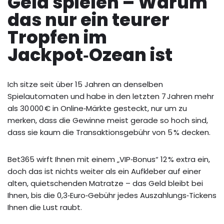
Geld spielen – Warum
das nur ein teurer
Tropfen im
Jackpot‑Ozean ist
Ich sitze seit über 15 Jahren an denselben
Spielautomaten und habe in den letzten 7 Jahren mehr
als 30 000 € in Online‑Märkte gesteckt, nur um zu
merken, dass die Gewinne meist gerade so hoch sind,
dass sie kaum die Transaktionsgebühr von 5 % decken.
Bet365 wirft Ihnen mit einem „VIP‑Bonus“ 12 % extra ein,
doch das ist nichts weiter als ein Aufkleber auf einer
alten, quietschenden Matratze – das Geld bleibt bei
Ihnen, bis die 0,3‑Euro‑Gebühr jedes Auszahlungs‑Tickens
Ihnen die Lust raubt.