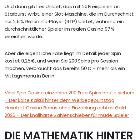
Und dann gibt es Unibet, das mit 20 Freispielen an
Starburst wirbt, einer Slot‑Maschine, die im Durchschnitt
nur 2,5 % Return‑to‑Player (RTP) bietet, während ein
durchschnittlicher Spieler im realen Casino 97 %
erreichen würde.
Aber die eigentliche Falle liegt im Detail: jeder Spin
kostet 0,25 €, und wenn Sie 200 Spins pro Session
machen, verbraucht das bereits 50 € – mehr als ein
Mittagsmenü in Berlin.
Vinci Spin Casino einzahlen 200 Free Spins heute sichern
– Der kalte Kalkül hinter dem Werbegeburtstag
Hexabet Casino Bonus ohne Einzahlung echtes Geld
2026 – Der knallharte Zahlenschieber für müde Spieler
DIE MATHEMATIK HINTER