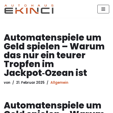
Zum
Inhalt
springen
Automatenspiele um
Geld spielen – Warum
das nur ein teurer
Tropfen im
Jackpot‑Ozean ist
von
21. Februar 2025
Allgemein
Automatenspiele um