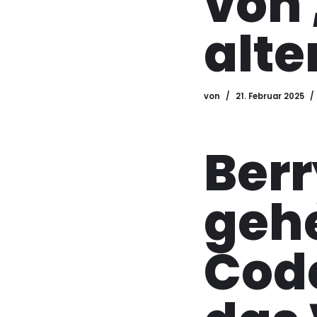
von 
alte
von
21. Februar 2025
Berr
geh
Cod