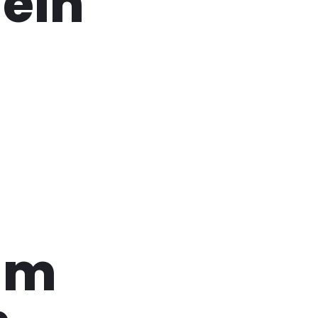
 ein
um