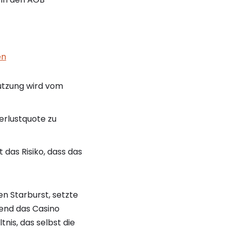
en
utzung wird vom
Verlustquote zu
das Risiko, dass das
en Starburst, setzte
rend das Casino
tnis, das selbst die