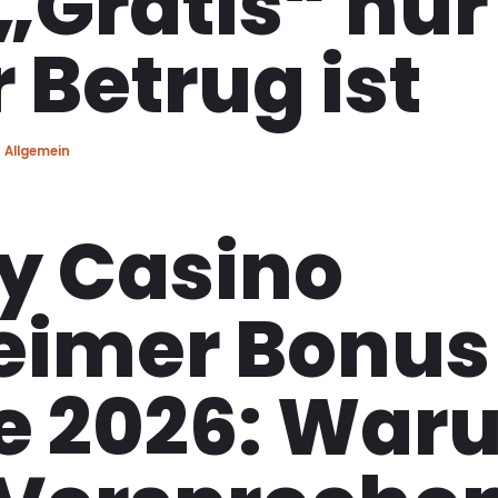
„Gratis“ nur
r Betrug ist
Allgemein
y Casino
eimer Bonus
e 2026: War