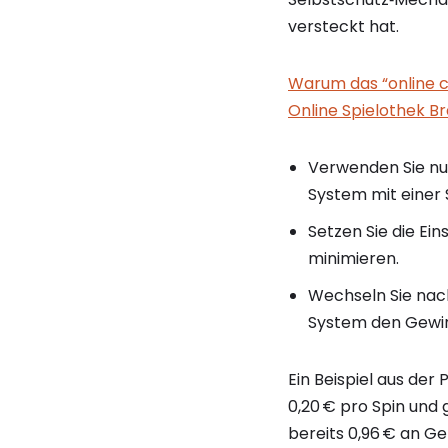
versteckt hat.
Warum das “online ca
Online Spielothek B
Verwenden Sie nu
System mit einer 
Setzen Sie die Ein
minimieren.
Wechseln Sie nach
System den Gewin
Ein Beispiel aus der
0,20 € pro Spin und
bereits 0,96 € an Geb