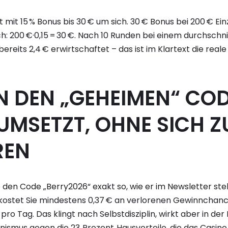
 mit 15 % Bonus bis 30 € um sich. 30 € Bonus bei 200 € Einz
: 200 €·0,15 = 30 €. Nach 10 Runden bei einem durchschni
ereits 2,4 € erwirtschaftet – das ist im Klartext die reale 
 DEN „GEHEIMEN“ CODE
UMSETZT, OHNE SICH Z
REN
Sie den Code „Berry2026“ exakt so, wie er im Newsletter ste
kostet Sie mindestens 0,37 € an verlorenen Gewinnchancen
€ pro Tag. Das klingt nach Selbstdisziplin, wirkt aber in der 
ismus gegen die 23‑Prozent‑Hausvorteile, die das Casino