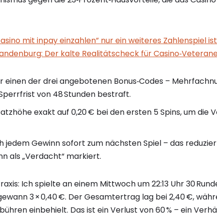
sino mit inpay einzahlen” nur ein weiteres Zahlenspiel ist
randenburg: Der kalte Realitätscheck für Casino‑Veteran
r einen der drei angebotenen Bonus‑Codes – Mehrfachn
Sperrfrist von 48 Stunden bestraft.
satzhöhe exakt auf 0,20 € bei den ersten 5 Spins, um die 
 jedem Gewinn sofort zum nächsten Spiel – das reduziert 
n als „Verdacht“ markiert.
 Praxis: Ich spielte an einem Mittwoch um 22:13 Uhr 30 Rund
 gewann 3 × 0,40 €. Der Gesamtertrag lag bei 2,40 €, wäh
ühren einbehielt. Das ist ein Verlust von 60 % – ein Verhäl