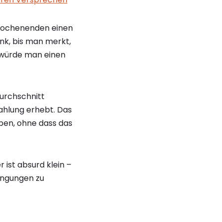
 Wochenenden einen
nk, bis man merkt,
s würde man einen
urchschnitt
ahlung erhebt. Das
ben, ohne dass das
 ist absurd klein –
dingungen zu