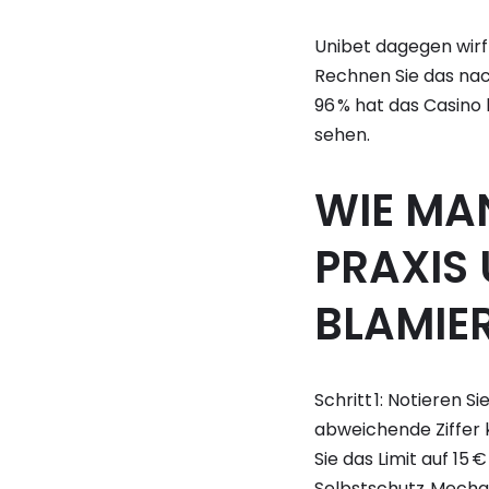
Unibet dagegen wirft
Rechnen Sie das nach
96 % hat das Casino b
sehen.
WIE MAN
PRAXIS 
BLAMIE
Schritt 1: Notieren 
abweichende Ziffer 
Sie das Limit auf 15 
Selbstschutz‑Mechan