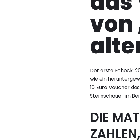
das
von 
alte
Der erste Schock: 2
wie ein heruntergewo
10‑Euro‑Voucher das 
Sternschauer im Ber
DIE MA
ZAHLEN,