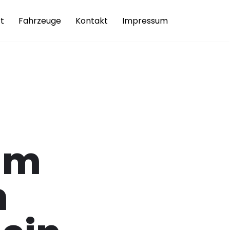
t
Fahrzeuge
Kontakt
Impressum
um
n