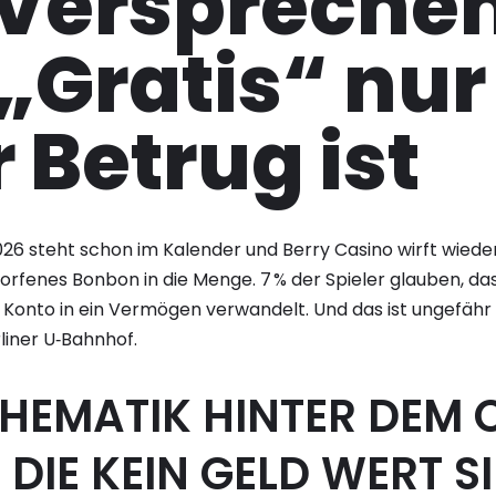
 Verspreche
„Gratis“ nur
r Betrug ist
026 steht schon im Kalender und Berry Casino wirft wied
rfenes Bonbon in die Menge. 7 % der Spieler glauben, das
Konto in ein Vermögen verwandelt. Und das ist ungefähr s
liner U‑Bahnhof.
THEMATIK HINTER DEM 
 DIE KEIN GELD WERT S