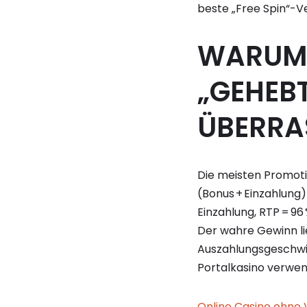
beste „Free Spin“-Ve
WARUM 
„GEHEBT
ÜBERRA
Die meisten Promoti
(Bonus + Einzahlung)
Einzahlung, RTP = 96 %
Der wahre Gewinn lie
Auszahlungsgeschwind
Portalkasino verwen
Online Casino ohne V