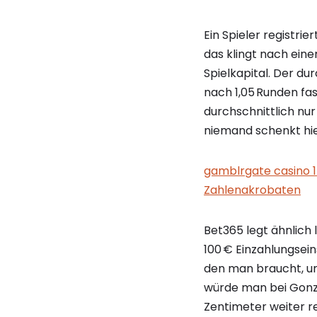
Ein Spieler registri
das klingt nach ein
Spielkapital. Der dur
nach 1,05 Runden fas
durchschnittlich nur
niemand schenkt hie
gamblrgate casino 1
Zahlenakrobaten
Bet365 legt ähnlich 
100 € Einzahlungseins
den man braucht, um
würde man bei Gonzo
Zentimeter weiter re