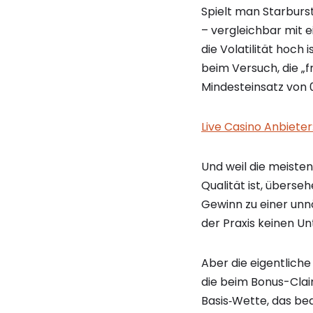
Spielt man Starburst,
– vergleichbar mit 
die Volatilität hoch
beim Versuch, die „fr
Mindesteinsatz von 0
Live Casino Anbieter
Und weil die meisten
Qualität ist, überse
Gewinn zu einer unnö
der Praxis keinen U
Aber die eigentliche
die beim Bonus­-Claim
Basis‑Wette, das bed