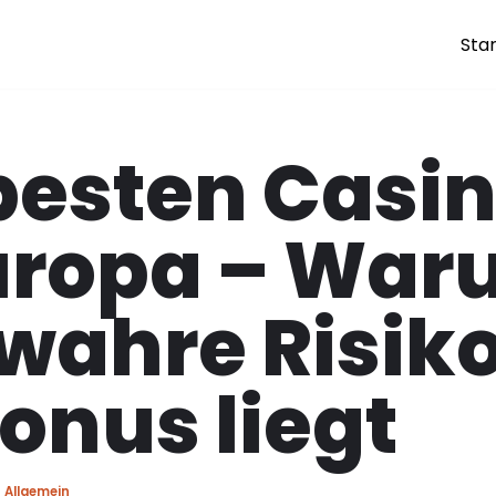
Star
besten Casi
Europa – Wa
wahre Risiko
onus liegt
Allgemein