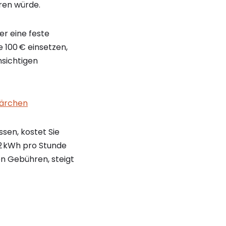
ren würde.
er eine feste
 100 € einsetzen,
hsichtigen
Märchen
ssen, kostet Sie
,2 kWh pro Stunde
n Gebühren, steigt