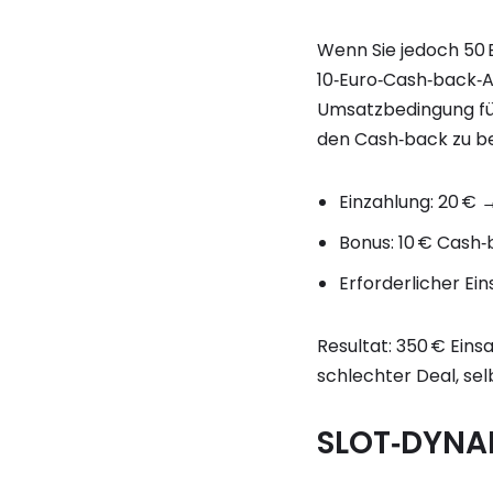
Wenn Sie jedoch 50 E
10‑Euro‑Cash‑back‑Ak
Umsatzbedingung für
den Cash‑back zu b
Einzahlung: 20 €
Bonus: 10 € Cash
Erforderlicher Ein
Resultat: 350 € Eins
schlechter Deal, sel
SLOT‑DYNA