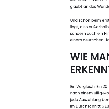
glaubt an das Wunde
Und schon beim erst
liegt, also außerhal
sondern auch ein Hi
einem deutschen Liz
WIE MA
ERKENN
Ein Vergleich: Ein 2
nach einem Billig‑Mo
jede Auszahlung berü
im Durchschnitt 6 E