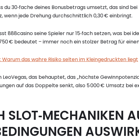
s du 30‑fache deines Bonusbetrags umsetzt, das sind bei 
, wenn jede Drehung durchschnittlich 0,30 € einbringt.
sst 888casino seine Spieler nur 15‑fach setzen, was bei id
 750 € bedeutet – immer noch ein stolzer Betrag für eine
: Warum das wahre Risiko selten im Kleingedruckten liegt
h LeoVegas, das behauptet, das „höchste Gewinnpotenzial
ungen auf das Doppelte senkt, also 5 000 € Umsatz bei e
H SLOT‑MECHANIKEN AU
EDINGUNGEN AUSWIR