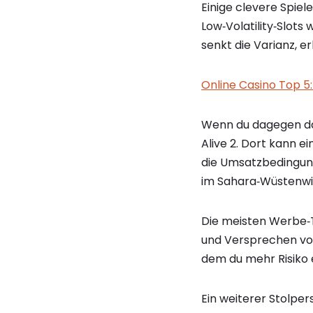
Einige clevere Spiele
Low‑Volatility‑Slots
senkt die Varianz, e
Online Casino Top 5
Wenn du dagegen das R
Alive 2. Dort kann e
die Umsatzbedingunge
im Sahara‑Wüstenwi
Die meisten Werbe‑
und Versprechen von
dem du mehr Risiko e
Ein weiterer Stolpers