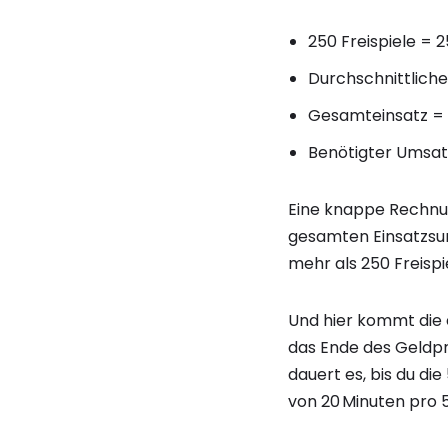
250 Freispiele = 2
Durchschnittlicher
Gesamteinsatz = 
Benötigter Umsatz
Eine knappe Rechnung
gesamten Einsatzsum
mehr als 250 Freisp
Und hier kommt die e
das Ende des Geldpr
dauert es, bis du di
von 20 Minuten pro 5