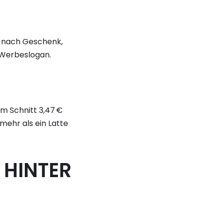
gt nach Geschenk,
m Werbeslogan.
m Schnitt 3,47 €
mehr als ein Latte
 HINTER