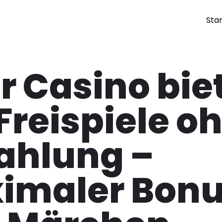
Star
r Casino bie
Freispiele o
ahlung –
imaler Bonu