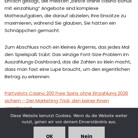
Einfach gesagt, die meisten „beste online casino bonus
mit einzahlung“ Angebote sind komplexe
Matheaufgaben, die darauf abzielen, Ihre Einsätze zu
maximieren, während Sie glauben, Sie hätten ein
Schnäppchen gemacht.
Zum Abschluss noch ein kleines Ärgernis, das jedes Mal
den Spielspaß trübt: Das winzige Font‑Size‑Problem im
Auszahlungs‑Dashboard, das die Zahlen so klein macht,
dass man fast eine Lupe braucht, um den eigentlichen
Betrag zu erkennen.
Partyslots Casino 200 Free Spins ohne Einzahlung 2026
sichern – Der Marketing‑Trick, den keiner Ihnen
verschweigt
Diese Website benutzt Cookies. Wenn du die Website weiter
nutzt, gehen wir von deinem Einverständnis aus.
OK
Nein