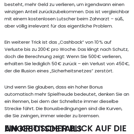
besteht, mehr Geld zu verlieren, um irgendwann einen
winzigen Anteil zurückzubekommen. Das ist vergleichbar
mit einem kostenlosen Lutscher beim Zahnarzt – süß,
aber völlig irrelevant für das eigentliche Problem.
Ein weiterer Trick ist das „Cashback“ von 10 % auf
Verluste bis zu 200 € pro Woche. Das klingt nach Schutz,
doch die Berechnung zeigt: Wenn Sie 500 € verlieren,
erhalten Sie lediglich 50 € zurück – ein Verlust von 450 €,
der die Illusion eines „Sicherheitsnetzes“ zerstört.
Und wenn Sie glauben, dass ein hoher Bonus
automatisch mehr Spielfreude bedeutet, denken Sie an
ein Rennen, bei dem der Schnellste immer dieselbe
Strecke fährt. Die Bonusbedingungen sind die Kurven,
die Sie zwingen, immer wieder zu bremsen.
EIN KRITISCHER BLICK AUF DIE ANGEBOTSDETAILS