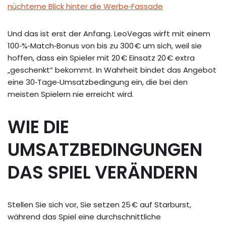
nüchterne Blick hinter die Werbe‑Fassade
Und das ist erst der Anfang. LeoVegas wirft mit einem
100‑%‑Match‑Bonus von bis zu 300 € um sich, weil sie
hoffen, dass ein Spieler mit 20 € Einsatz 20 € extra
„geschenkt“ bekommt. In Wahrheit bindet das Angebot
eine 30‑Tage‑Umsatzbedingung ein, die bei den
meisten Spielern nie erreicht wird.
WIE DIE
UMSATZBEDINGUNGEN
DAS SPIEL VERÄNDERN
Stellen Sie sich vor, Sie setzen 25 € auf Starburst,
während das Spiel eine durchschnittliche