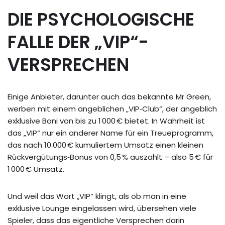
DIE PSYCHOLOGISCHE
FALLE DER „VIP“-
VERSPRECHEN
Einige Anbieter, darunter auch das bekannte Mr Green,
werben mit einem angeblichen „VIP‑Club“, der angeblich
exklusive Boni von bis zu 1 000 € bietet. In Wahrheit ist
das „VIP“ nur ein anderer Name für ein Treueprogramm,
das nach 10.000 € kumuliertem Umsatz einen kleinen
Rückvergütungs‑Bonus von 0,5 % auszahlt – also 5 € für
1 000 € Umsatz.
Und weil das Wort „VIP“ klingt, als ob man in eine
exklusive Lounge eingelassen wird, übersehen viele
Spieler, dass das eigentliche Versprechen darin