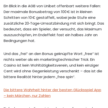
Ein Blick in die AGB von Unibet offenbart weitere Fallen:
Der maximale Bonusbetrag von 100 € ist in kleinen
Schritten von 10 € gestaffelt, wobei jede Stufe eine
zusätzliche 20‑Tage‑Umsatzbindung mit sich bringt. Das
bedeutet, dass ein Spieler, der versucht, das Maximum
auszuschöpfen, im Endeffekt fast ein halbes Jahr an
Bedingungen hat.
Und das „frei“ an den Bonus geknüpfte Wort „free“ ist
nichts weiter als ein marketingtechnischer Trick. Ein
Casino ist kein Wohltätigkeitsverein, und kein einziger
Cent wird ohne Gegenleistung verschenkt – das ist die
bittere Realität hinter jedem „free spin“.
Die bittere Wahrheit hinter der besten Glücksspiel App
– kein Märchen, nur Zahlen