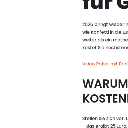
für 
2026 bringt wieder 
wie Konfetti in die L
weiter als ein math
kostet Sie höchstens
Video Poker mit Bon
WARUM 
KOSTENF
Stellen Sie sich vor,
– das ergibt 25 Euro