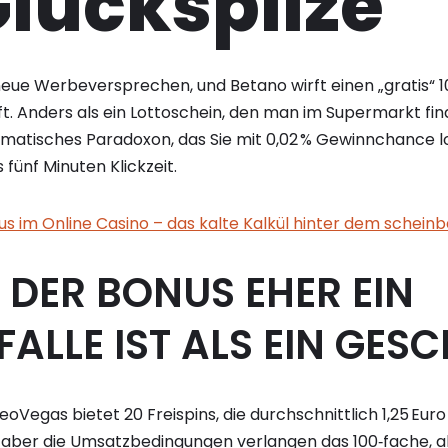
Glückspilze
neue Werbeversprechen, und Betano wirft einen „gratis“ 
uft. Anders als ein Lottoschein, den man im Supermarkt find
ematisches Paradoxon, das Sie mit 0,02 % Gewinnchance l
 fünf Minuten Klickzeit.
us im Online Casino – das kalte Kalkül hinter dem sche
DER BONUS EHER EIN
ALLE IST ALS EIN GES
 LeoVegas bietet 20 Freispins, die durchschnittlich 1,25 Eur
, aber die Umsatzbedingungen verlangen das 100‑fache, al