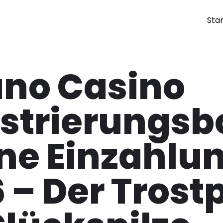
Star
ano Casino
istrierungs
ne Einzahlu
 – Der Trost