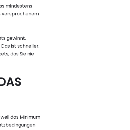
uss mindestens
 von versprochenem
chts gewinnt,
Das ist schneller,
ts, das Sie nie
 DAS
 weil das Minimum
msatzbedingungen