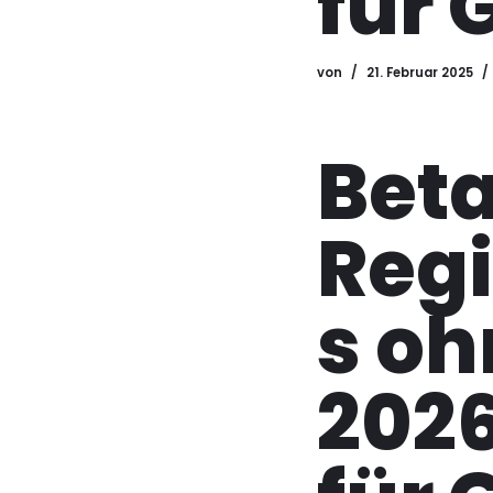
für 
von
21. Februar 2025
Bet
Reg
s oh
2026