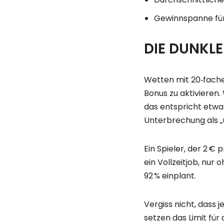
Gewinnspanne für
DIE DUNKL
Wetten mit 20‑fach
Bonus zu aktivieren.
das entspricht etwa 
Unterbrechung als „u
Ein Spieler, der 2 € 
ein Vollzeitjob, nur
92 % einplant.
Vergiss nicht, dass 
setzen das Limit fü