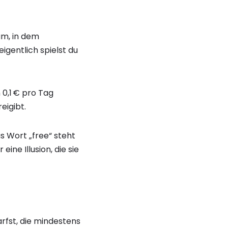
um, in dem
igentlich spielst du
 0,1 € pro Tag
eigibt.
as Wort „free“ steht
ine Illusion, die sie
arfst, die mindestens