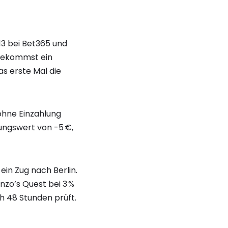
013 bei Bet365 und
 bekommst ein
s erste Mal die
ohne Einzahlung
tungswert von -5 €,
in Zug nach Berlin.
nzo’s Quest bei 3 %
ch 48 Stunden prüft.