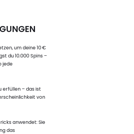
INGUNGEN
tzen, um deine 10 €
gst du 10.000 Spins –
o jede
 erfüllen – das ist
hrscheinlichkeit von
Tricks anwendet: Sie
ung das