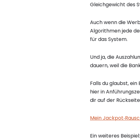
Gleichgewicht des S
Auch wenn die Werbun
Algorithmen jede dei
für das System.
Und ja, die Auszahlu
dauern, weil die Ban
Falls du glaubst, ei
hier in Anführungszei
dir auf der Rückseit
Mein Jackpot‑Raus
Ein weiteres Beispie