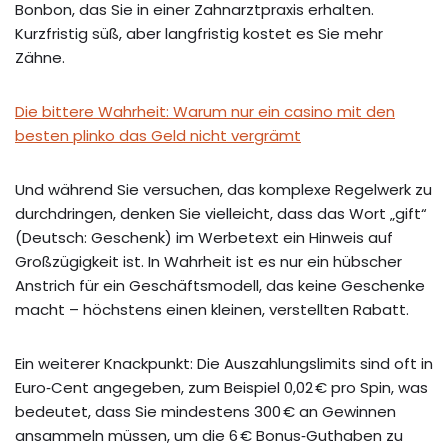
Bonbon, das Sie in einer Zahnarztpraxis erhalten.
Kurzfristig süß, aber langfristig kostet es Sie mehr
Zähne.
Die bittere Wahrheit: Warum nur ein casino mit den
besten plinko das Geld nicht vergrämt
Und während Sie versuchen, das komplexe Regelwerk zu
durchdringen, denken Sie vielleicht, dass das Wort „gift“
(Deutsch: Geschenk) im Werbetext ein Hinweis auf
Großzügigkeit ist. In Wahrheit ist es nur ein hübscher
Anstrich für ein Geschäftsmodell, das keine Geschenke
macht – höchstens einen kleinen, verstellten Rabatt.
Ein weiterer Knackpunkt: Die Auszahlungslimits sind oft in
Euro‑Cent angegeben, zum Beispiel 0,02 € pro Spin, was
bedeutet, dass Sie mindestens 300 € an Gewinnen
ansammeln müssen, um die 6 € Bonus‑Guthaben zu