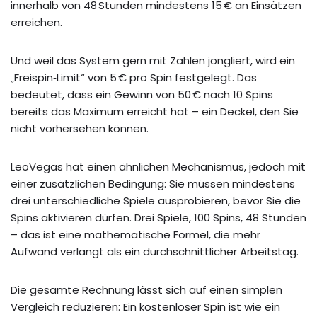
innerhalb von 48 Stunden mindestens 15 € an Einsätzen
erreichen.
Und weil das System gern mit Zahlen jongliert, wird ein
„Freispin‑Limit“ von 5 € pro Spin festgelegt. Das
bedeutet, dass ein Gewinn von 50 € nach 10 Spins
bereits das Maximum erreicht hat – ein Deckel, den Sie
nicht vorhersehen können.
LeoVegas hat einen ähnlichen Mechanismus, jedoch mit
einer zusätzlichen Bedingung: Sie müssen mindestens
drei unterschiedliche Spiele ausprobieren, bevor Sie die
Spins aktivieren dürfen. Drei Spiele, 100 Spins, 48 Stunden
– das ist eine mathematische Formel, die mehr
Aufwand verlangt als ein durchschnittlicher Arbeitstag.
Die gesamte Rechnung lässt sich auf einen simplen
Vergleich reduzieren: Ein kostenloser Spin ist wie ein