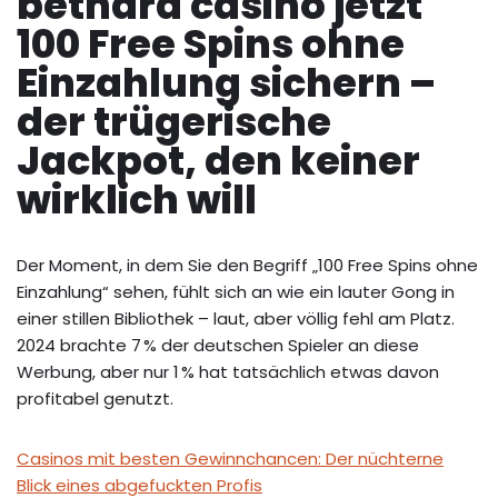
bethard casino jetzt
100 Free Spins ohne
Einzahlung sichern –
der trügerische
Jackpot, den keiner
wirklich will
Der Moment, in dem Sie den Begriff „100 Free Spins ohne
Einzahlung“ sehen, fühlt sich an wie ein lauter Gong in
einer stillen Bibliothek – laut, aber völlig fehl am Platz.
2024 brachte 7 % der deutschen Spieler an diese
Werbung, aber nur 1 % hat tatsächlich etwas davon
profitabel genutzt.
Casinos mit besten Gewinnchancen: Der nüchterne
Blick eines abgefuckten Profis