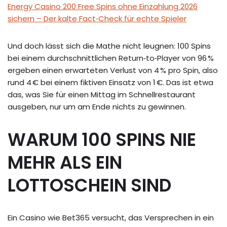
Energy Casino 200 Free Spins ohne Einzahlung 2026
sichern – Der kalte Fact‑Check für echte Spieler
Und doch lässt sich die Mathe nicht leugnen: 100 Spins
bei einem durchschnittlichen Return‑to‑Player von 96 %
ergeben einen erwarteten Verlust von 4 % pro Spin, also
rund 4 € bei einem fiktiven Einsatz von 1 €. Das ist etwa
das, was Sie für einen Mittag im Schnellrestaurant
ausgeben, nur um am Ende nichts zu gewinnen.
WARUM 100 SPINS NIE
MEHR ALS EIN
LOTTOSCHEIN SIND
Ein Casino wie Bet365 versucht, das Versprechen in ein