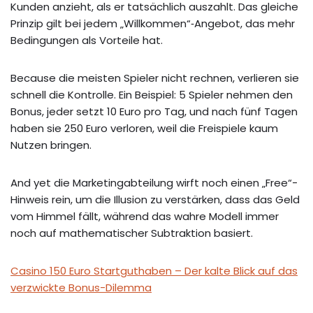
Kunden anzieht, als er tatsächlich auszahlt. Das gleiche
Prinzip gilt bei jedem „Willkommen“‑Angebot, das mehr
Bedingungen als Vorteile hat.
Because die meisten Spieler nicht rechnen, verlieren sie
schnell die Kontrolle. Ein Beispiel: 5 Spieler nehmen den
Bonus, jeder setzt 10 Euro pro Tag, und nach fünf Tagen
haben sie 250 Euro verloren, weil die Freispiele kaum
Nutzen bringen.
And yet die Marketingabteilung wirft noch einen „Free“-
Hinweis rein, um die Illusion zu verstärken, dass das Geld
vom Himmel fällt, während das wahre Modell immer
noch auf mathematischer Subtraktion basiert.
Casino 150 Euro Startguthaben – Der kalte Blick auf das
verzwickte Bonus-Dilemma