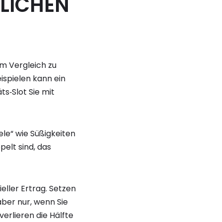
TLICHEN
 im Vergleich zu
ispielen kann ein
ts‑Slot Sie mit
ele“ wie Süßigkeiten
elt sind, das
eller Ertrag. Setzen
aber nur, wenn Sie
verlieren die Hälfte