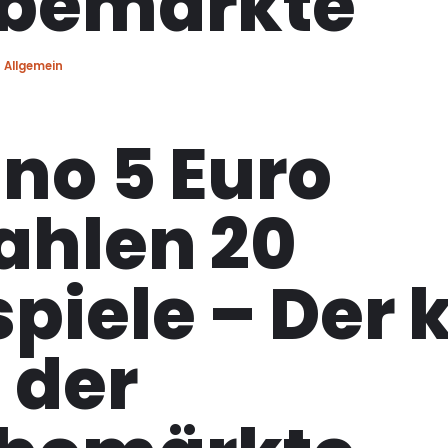
bemärkte
Allgemein
no 5 Euro
ahlen 20
spiele – Der 
 der