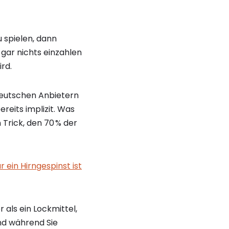
u spielen, dann
gar nichts einzahlen
rd.
 deutschen Anbietern
ereits implizit. Was
 Trick, den 70 % der
ein Hirngespinst ist
r als ein Lockmittel,
Und während Sie