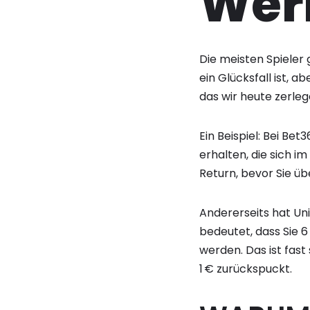
Wer
Die meisten Spieler 
ein Glücksfall ist, 
das wir heute zerleg
Ein Beispiel: Bei Be
erhalten, die sich i
Return, bevor Sie üb
Andererseits hat Un
bedeutet, dass Sie 
werden. Das ist fast
1 € zurückspuckt.