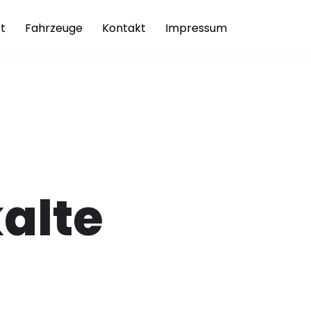
t
Fahrzeuge
Kontakt
Impressum
kalte