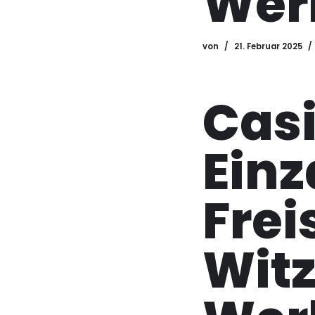
Wer
von
21. Februar 2025
Casi
Einz
Frei
Witz