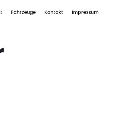
t
Fahrzeuge
Kontakt
Impressum
r