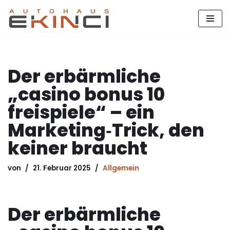
Zum
Inhalt
springen
Der erbärmliche
„casino bonus 10
freispiele“ – ein
Marketing‑Trick, den
keiner braucht
von
21. Februar 2025
Allgemein
Der erbärmliche