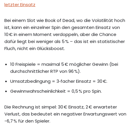
letzter Einsatz
Bei einem Slot wie Book of Dead, wo die Volatilität hoch
ist, kann ein einzelner Spin den gesamten Einsatz von
10 € in einem Moment verdoppeln, aber die Chance
dafür liegt bei weniger als 5 % – das ist ein statistischer
Fluch, nicht ein Glücksboost.
10 Freispiele = maximal 5 € möglicher Gewinn (bei
durchschnittlicher RTP von 96 %).
Umsatzbedingung = 3‑facher Einsatz = 30 €.
Gewinnwahrscheinlichkeit = 0,5 % pro Spin.
Die Rechnung ist simpel: 30 € Einsatz, 2 € erwarteter
Verlust, das bedeutet ein negativer Erwartungswert von
-6,7 % für den Spieler.