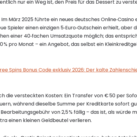
entlich nur ein Weg ist, den Preis für das Dessert zu verst
l: Im März 2025 führte ein neues deutsches Online‑Casino 
eue Spieler einen einzigen 5‑Euro‑Gutschein erhielt, aber 
hen einer 40‑fachen Umsatzquote möglich; das entsprich
0 % pro Monat – ein Angebot, das selbst ein Kleinkreditg
Free Spins Bonus Code exklusiv 2026: Der kalte Zahlensch
ch die versteckten Kosten: Ein Transfer von € 50 per So
auern, während dieselbe Summe per Kreditkarte sofort gu
 Bearbeitungsgebühr von 2,5 % fällig – das ist, als würde 
tra einen kleinen Geldbeutel verlieren.