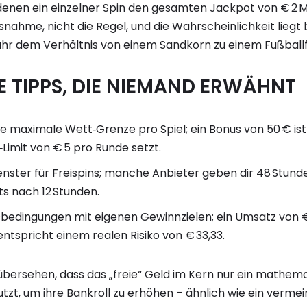
 denen ein einzelner Spin den gesamten Jackpot von € 2 M
usnahme, nicht die Regel, und die Wahrscheinlichkeit liegt
ähr dem Verhältnis von einem Sandkorn zu einem Fußballf
 TIPPS, DIE NIEMAND ERWÄHNT
 maximale Wett‑Grenze pro Spiel; ein Bonus von 50 € ist
‑Limit von € 5 pro Runde setzt.
fenster für Freispins; manche Anbieter geben dir 48 Stund
ts nach 12 Stunden.
bedingungen mit eigenen Gewinnzielen; ein Umsatz von €
ntspricht einem realen Risiko von € 33,33.
 übersehen, dass das „freie“ Geld im Kern nur ein mathe
nutzt, um ihre Bankroll zu erhöhen – ähnlich wie ein vermei