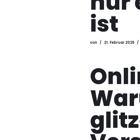
nur 
ist
von
21. Februar 2025
Onli
War
glit