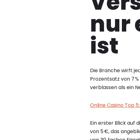
Ver
nur 
ist
Die Branche wirft je
Prozentsatz von 7 %
verblassen als ein N
Online Casino Top 5
Ein erster Blick auf
von 5 €, das angebli
von 30‑fachen Einsa