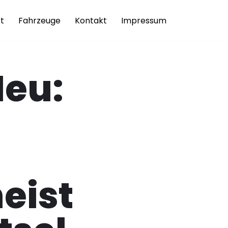
t
Fahrzeuge
Kontakt
Impressum
Neu:
eist