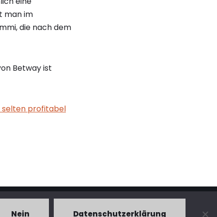
lich eine
rt man im
ummi, die nach dem
von Betway ist
 selten profitabel
Fahrzeuge
Kontakt
Impressum
Nein
Datenschutzerklärung