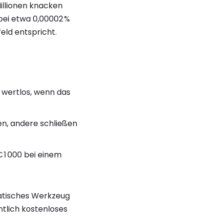
illionen knacken
 bei etwa 0,00002 %
eld entspricht.
 wertlos, wenn das
en, andere schließen
 1 000 bei einem
matisches Werkzeug
ntlich kostenloses