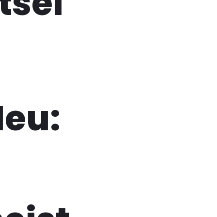
tsel
Neu: