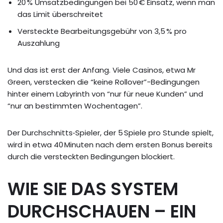
20 % Umsatzbedingungen bei 50 € Einsatz, wenn man
das Limit überschreitet
Versteckte Bearbeitungsgebühr von 3,5 % pro
Auszahlung
Und das ist erst der Anfang. Viele Casinos, etwa Mr
Green, verstecken die “keine Rollover”-Bedingungen
hinter einem Labyrinth von “nur für neue Kunden” und
“nur an bestimmten Wochentagen”.
Der Durchschnitts‑Spieler, der 5 Spiele pro Stunde spielt,
wird in etwa 40 Minuten nach dem ersten Bonus bereits
durch die versteckten Bedingungen blockiert.
WIE SIE DAS SYSTEM
DURCHSCHAUEN – EIN