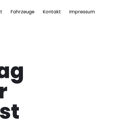
t
Fahrzeuge
Kontakt
Impressum
tag
r
st