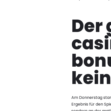
Der
cas
bon
kein
Am Donnerstag start
Ergebnis für den Spi
sondern an der mat