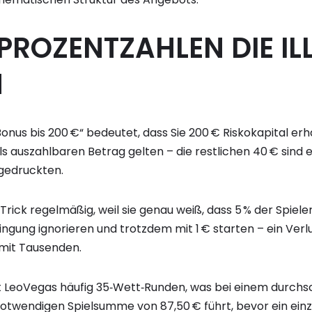
 PROZENTZAHLEN DIE IL
N
 Bonus bis 200 €“ bedeutet, dass Sie 200 € Riskokapital erh
ls auszahlbaren Betrag gelten – die restlichen 40 € sind e
ngedruckten.
Trick regelmäßig, weil sie genau weiß, dass 5 % der Spieler
gung ignorieren und trotzdem mit 1 € starten – ein Verlu
t mit Tausenden.
t LeoVegas häufig 35‑Wett‑Runden, was bei einem durchsc
 notwendigen Spielsumme von 87,50 € führt, bevor ein ein