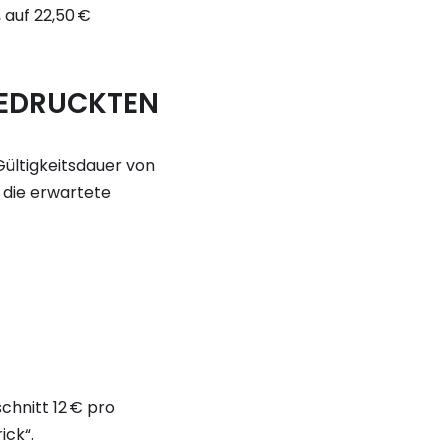
 auf 22,50 €
GEDRUCKTEN
Gültigkeitsdauer von
 die erwartete
chnitt 12 € pro
ick“.