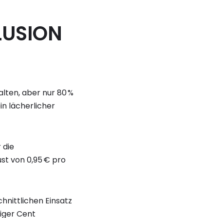
LUSION
alten, aber nur 80 %
in lächerlicher
 die
st von 0,95 € pro
hnittlichen Einsatz
ziger Cent