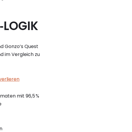
‑LOGIK
end Gonzo’s Quest
ind im Vergleich zu
verlieren
omaten mit 96,5 %
e
n