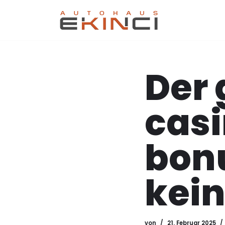
Zum
Inhalt
springen
Der
cas
bon
kein
von
21. Februar 2025