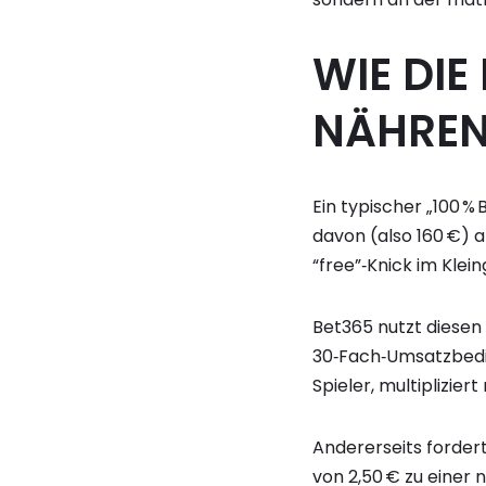
WIE DIE
NÄHRE
Ein typischer „100 %
davon (also 160 €) a
“free”‑Knick im Klei
Bet365 nutzt diesen 
30‑Fach‑Umsatzbedin
Spieler, multiplizier
Andererseits forder
von 2,50 € zu einer