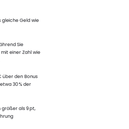
s gleiche Geld wie
ährend Sie
mit einer Zahl wie
.
 € über den Bonus
t etwa 30 % der
größer als 9 pt,
ahrung