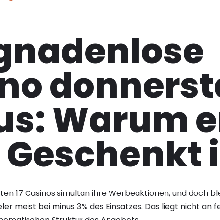
 gnadenlose
ino donners
us: Warum e
 Geschenkt i
en 17 Casinos simultan ihre Werbeaktionen, und doch bl
eler meist bei minus 3 % des Einsatzes. Das liegt nicht an
hematischen Struktur des Angebots.