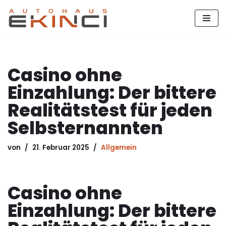
Zum
Inhalt
springen
Casino ohne
Einzahlung: Der bittere
Realitätstest für jeden
Selbsternannten
von
21. Februar 2025
Allgemein
Casino ohne
Einzahlung: Der bittere