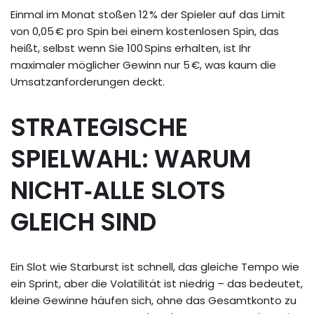
Einmal im Monat stoßen 12 % der Spieler auf das Limit
von 0,05 € pro Spin bei einem kostenlosen Spin, das
heißt, selbst wenn Sie 100 Spins erhalten, ist Ihr
maximaler möglicher Gewinn nur 5 €, was kaum die
Umsatzanforderungen deckt.
STRATEGISCHE
SPIELWAHL: WARUM
NICHT‑ALLE SLOTS
GLEICH SIND
Ein Slot wie Starburst ist schnell, das gleiche Tempo wie
ein Sprint, aber die Volatilität ist niedrig – das bedeutet,
kleine Gewinne häufen sich, ohne das Gesamtkonto zu