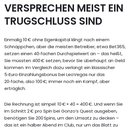
VERSPRECHEN MEIST EIN
TRUGSCHLUSS SIND
Einmalig 10 € ohne Eigenkapital klingt nach einem
Schnäppchen, aber die meisten Betreiber, etwa Bet365,
setzen einen 40‑fachen Durchspielwert an – das heißt,
Sie müssten 400 € setzen, bevor Sie überhaupt an Geld
kommen. Im Vergleich dazu verlangt ein klassischer
5‑Euro‑Einzahlungsbonus bei LeoVegas nur das
20‑fache, also 100 €; immer noch ein Kampf, aber
erträglich.
Die Rechnung ist simpel: 10 € × 40 = 400 €. Und wenn Sie
im Schnitt 2 € pro Spin bei Gonzo’s Quest ausgeben,
benötigen Sie 200 Spins, um den Umsatz zu decken –
das ist ein halber Abend im Club, nur um das Blatt zu