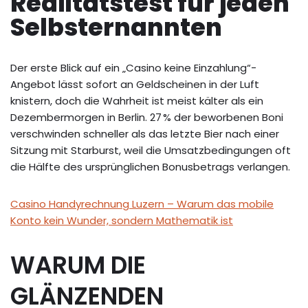
Realitätstest für jeden
Selbsternannten
Der erste Blick auf ein „Casino keine Einzahlung“-
Angebot lässt sofort an Geldscheinen in der Luft
knistern, doch die Wahrheit ist meist kälter als ein
Dezembermorgen in Berlin. 27 % der beworbenen Boni
verschwinden schneller als das letzte Bier nach einer
Sitzung mit Starburst, weil die Umsatzbedingungen oft
die Hälfte des ursprünglichen Bonusbetrags verlangen.
Casino Handyrechnung Luzern – Warum das mobile
Konto kein Wunder, sondern Mathematik ist
WARUM DIE
GLÄNZENDEN