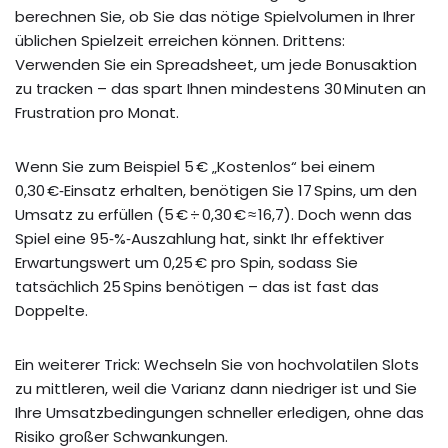
berechnen Sie, ob Sie das nötige Spielvolumen in Ihrer
üblichen Spielzeit erreichen können. Drittens:
Verwenden Sie ein Spreadsheet, um jede Bonusaktion
zu tracken – das spart Ihnen mindestens 30 Minuten an
Frustration pro Monat.
Wenn Sie zum Beispiel 5 € „Kostenlos“ bei einem
0,30 €‑Einsatz erhalten, benötigen Sie 17 Spins, um den
Umsatz zu erfüllen (5 € ÷ 0,30 € ≈ 16,7). Doch wenn das
Spiel eine 95‑%‑Auszahlung hat, sinkt Ihr effektiver
Erwartungswert um 0,25 € pro Spin, sodass Sie
tatsächlich 25 Spins benötigen – das ist fast das
Doppelte.
Ein weiterer Trick: Wechseln Sie von hochvolatilen Slots
zu mittleren, weil die Varianz dann niedriger ist und Sie
Ihre Umsatzbedingungen schneller erledigen, ohne das
Risiko großer Schwankungen.