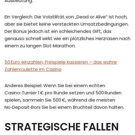
Ausbeutung.
Ein Vergleich: Die Volatilität von „Dead or Alive“ ist hoch,
aber sie bietet keine versteckten Umsatzbedingungen.
Der Bonus jedoch ist ein schleichendes Gift, das
genauso schnell wirkt wie ein plötzliches Herzrasen nach
einem zu langen Slot‑Marathon.
50 Euro einzahlen, Freispiele kassieren – das wahre
Zahlenroulette im Casino
Anderes Beispiel: Wenn Sie bei einem echten
Casino‑Turnier 1 € pro Runde setzen und 500 Runden
spielen, sammeln Sie 500 €, während die meisten
No‑Deposit‑Boni Sie bei einem Bruchteil davon halten.
STRATEGISCHE FALLEN