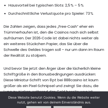
Hausvorteil bei typischen Slots: 2,5 % – 5 %
Durchschnittliche Verlustquote pro Spieler: 73 %
Die Zahlen zeigen, dass jedes „Free‑Cash“ eher ein
Trümmerhaufen ist, den die Casinos nach sich selbst
aufräumen. Der 2026‑Code ist dabei nichts weiter als
ein weiteres Stückchen Papier, das Sie über die
Schwelle des Geldes tragen soll – nur um dann im Raum
der Realität zu stolpern.
Und bevor Sie jetzt den Ärger über die lächerlich kleine
Schriftgröße in den Bonusbedingungen ausdrücken:
Diese Miniatur‑Schrift von 8 pt bei 888casino ist kaum
größer als ein Pixel‑Schnipsel und zwingt Sie dazu, die
Lupe zu zücken, während das Geld bereits weg ist.
Diese Website benutzt Cookies. Wenn du die Website weiter
nutzt, gehen wir von deinem Einverständnis aus.