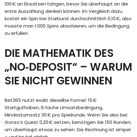
100 € an Einsätzen tätigen, bevor Sie überhaupt an die
erste Auszahlung denken können. Im Vergleich dazu
kostet ein Spin bei Starburst durchschnittlich 0,10 €, also
müsste man 1.000 Spins absolvieren, um die Bedingung
zu erfüllen.
DIE MATHEMATIK DES
„NO‑DEPOSIT“ – WARUM
SIE NICHT GEWINNEN
Bet365 nutzt exakt dieselbe Formel: 15 €
Startguthaben, 6‑fache Umsatzbedingung,
Mindestumsatz 30 € pro Spielrunde. Wenn Sie also bei
Gonzo’s Quest 0,20 € setzen, benötigen Sie 150 Runden,
um überhaupt etwas zu sehen. Die Rechnung ist simpel
– und brutal ehrlich.