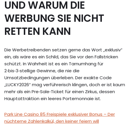
UND WARUM DIE
WERBUNG SIE NICHT
RETTEN KANN
Die Werbetreibenden setzen gerne das Wort „exklusiv“
ein, als wäre es ein Schild, das Sie vor den Fallstricken
schützt. In Wahrheit ist es ein Tarnumhang für
2‑bis‑3‑stellige Gewinne, die nie die
Umsatzbedingungen überleben. Der exakte Code
„LUCKY2026“ mag verführerisch klingen, doch er ist kaum
mehr als ein Pre‑Sale‑Ticket für einen Zirkus, dessen
Hauptattraktion ein leeres Portemonnaie ist.
Park Line Casino 85 Freispiele exklusiver Bonus – Der
nüchterne Zahlenkalkül, den keiner feiern will