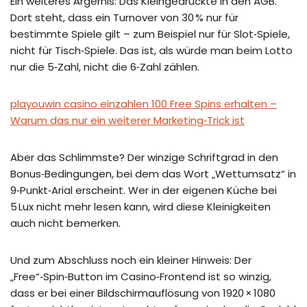
Ein weiteres Ärgernis: Das Kleingedruckte in den AGB.
Dort steht, dass ein Turnover von 30 % nur für
bestimmte Spiele gilt – zum Beispiel nur für Slot‑Spiele,
nicht für Tisch‑Spiele. Das ist, als würde man beim Lotto
nur die 5‑Zahl, nicht die 6‑Zahl zählen.
playouwin casino einzahlen 100 Free Spins erhalten –
Warum das nur ein weiterer Marketing‑Trick ist
Aber das Schlimmste? Der winzige Schriftgrad in den
Bonus‑Bedingungen, bei dem das Wort „Wettumsatz“ in
9‑Punkt‑Arial erscheint. Wer in der eigenen Küche bei
5 Lux nicht mehr lesen kann, wird diese Kleinigkeiten
auch nicht bemerken.
Und zum Abschluss noch ein kleiner Hinweis: Der
„Free“‑Spin‑Button im Casino‑Frontend ist so winzig,
dass er bei einer Bildschirmauflösung von 1920 × 1080