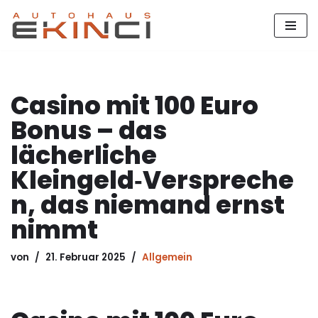
Zum
Inhalt
springen
Casino mit 100 Euro
Bonus – das
lächerliche
Kleingeld‑Verspreche
n, das niemand ernst
nimmt
von
21. Februar 2025
Allgemein