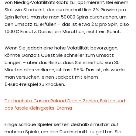
von Niedrig‑Volatilitäts‑Slots zu „optimieren“. Bei einem
Slot wie Starburst, der durchschnittlich 2 % Gewinn pro
Spin liefert, müsste man 50 000 Spins durchziehen, um
den Umsatz zu erfüllen – das ist etwa 2 € pro Spin, also
1 000 € Einsatz. Das ist ein Marathon, nicht ein Sprint.
Wenn Sie jedoch eine hohe Volatilität bevorzugen,
könnte Gonzo’s Quest Sie schneller zum Umsatz
bringen – aber das Risiko, dass Sie innerhalb von 30
Minuten alles verlieren, ist fast 95 %. Das ist, als würde
man versuchen, einen Jackpot mit einem
5‑Euro‑Freispiel zu knacken.
Der höchste Casino Reload Deal – Zahlen, Fakten und
das fatale Kleinigkeits-Drama
Einige schlaue Spieler setzen deshalb simultan auf
mehrere Spiele, um den Durchschnitt zu glätten. Sie