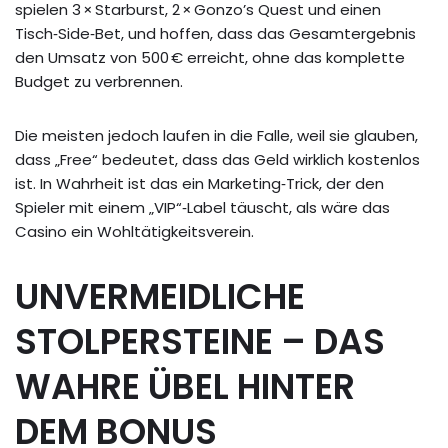
spielen 3 × Starburst, 2 × Gonzo’s Quest und einen
Tisch‑Side‑Bet, und hoffen, dass das Gesamtergebnis
den Umsatz von 500 € erreicht, ohne das komplette
Budget zu verbrennen.
Die meisten jedoch laufen in die Falle, weil sie glauben,
dass „Free“ bedeutet, dass das Geld wirklich kostenlos
ist. In Wahrheit ist das ein Marketing‑Trick, der den
Spieler mit einem „VIP“‑Label täuscht, als wäre das
Casino ein Wohltätigkeitsverein.
UNVERMEIDLICHE
STOLPERSTEINE – DAS
WAHRE ÜBEL HINTER
DEM BONUS