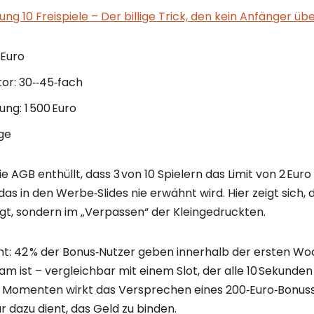
ung 10 Freispiele – Der billige Trick, den kein Anfänger üb
 Euro
or: 30‑‑45‑fach
ng: 1 500 Euro
age
die AGB enthüllt, dass 3 von 10 Spielern das Limit von 2 Euro
das in den Werbe‑Slides nie erwähnt wird. Hier zeigt sich, 
egt, sondern im „Verpassen“ der Kleingedruckten.
ht: 42 % der Bonus‑Nutzer geben innerhalb der ersten Woc
m ist – vergleichbar mit einem Slot, der alle 10 Sekunden
n Momenten wirkt das Versprechen eines 200‑Euro‑Bonusse
 dazu dient, das Geld zu binden.