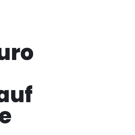
uro
auf
he