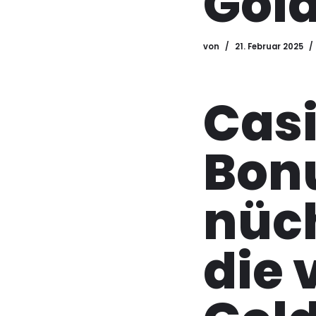
Gol
von
21. Februar 2025
Casi
Bonu
nüch
die 