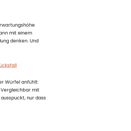
 Erwartungshöhe
dann mit einem
hlung denken. Und
ücksfall
er Würfel anfühlt:
. Vergleichbar mit
 ausspuckt, nur dass