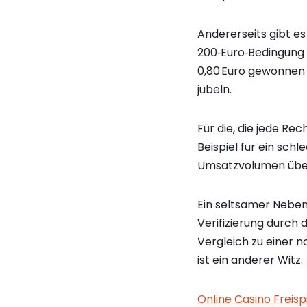
Andererseits gibt es 
200‑Euro‑Bedingung 
0,80 Euro gewonnen –
jubeln.
Für die, die jede Re
Beispiel für ein sch
Umsatzvolumen übertr
Ein seltsamer Nebene
Verifizierung durch 
Vergleich zu einer 
ist ein anderer Witz.
Online Casino Freis