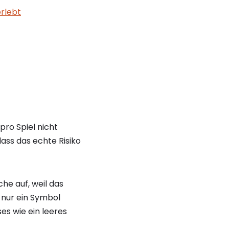
erlebt
 pro Spiel nicht
dass das echte Risiko
he auf, weil das
 nur ein Symbol
s wie ein leeres