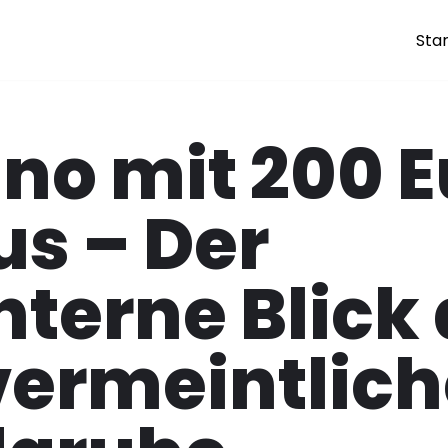
Star
no mit 200 E
s – Der
terne Blick 
vermeintlic