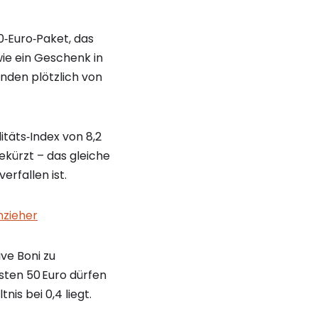
0‑Euro‑Paket, das
wie ein Geschenk in
nden plötzlich von
litäts‑Index von 8,2
ekürzt – das gleiche
erfallen ist.
nzieher
ve Boni zu
rsten 50 Euro dürfen
is bei 0,4 liegt.