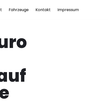
t
Fahrzeuge
Kontakt
Impressum
uro
auf
he