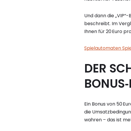
Und dann die „VIP“-
beschreibt. Im Vergl
Ihnen für 20 Euro pr
Spielautomaten Spie
DER SCH
BONUS‑
Ein Bonus von 50 Eur
die Umsatzbedingung
wahren – das ist meh