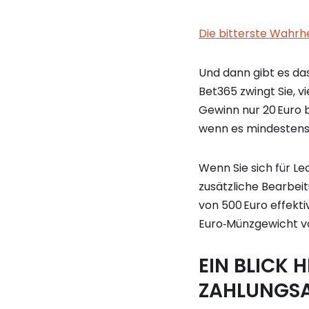
Die bitterste Wahrhe
Und dann gibt es da
Bet365 zwingt Sie, v
Gewinn nur 20 Euro b
wenn es mindestens v
Wenn Sie sich für Le
zusätzliche Bearbeit
von 500 Euro effekti
Euro‑Münzgewicht vo
EIN BLICK H
ZAHLUNGS