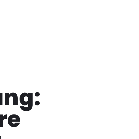
ung:
re