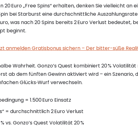
20 Euro „Free Spins“ erhalten, denken Sie vielleicht an ein
pin bei Starburst eine durchschnittliche Auszahlungsrate 
 Euro, was nach 20 Spins bereits 2 Euro Verlust bedeutet, b
pt beginnt.
tzt anmelden Gratisbonus sichern – Der bitter-süße Real
 halbe Wahrheit. Gonzo’s Quest kombiniert 20 % Volatilität 
 erst ab dem fünften Gewinn aktiviert wird – ein Szenario, 
infachen Glücks‑Wurf verwechseln.
edingung = 1.500 Euro Einsatz
s“ = durchschnittlich 2 Euro Verlust
 % vs. Gonzo’s Quest Volatilität 20 %