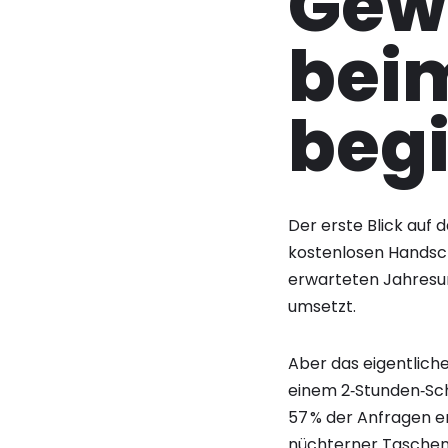
Gewi
bei
beg
Der erste Blick auf
kostenlosen Handsch
erwarteten Jahresum
umsetzt.
Aber das eigentliche
einem 2‑Stunden‑Sch
57 % der Anfragen er
nüchterner Taschen