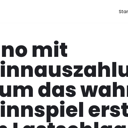
Star
no mit
innauszahl
um das wah
nnspiel ers