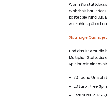
Wenn Sie stattdessen 
Wahrheit hat jedes S
kostet Sie rund 0,10
Auszahlung überhau
Slotmagie Casino je
Und das ist erst die
Multiplier‑Stufe, die
Spieler mit einem e
30‑fache Umsatzb
20 Euro „Free Spin
Starburst RTP 96,1