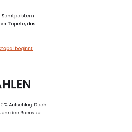
it Samtpolstern
cher Tapete, das
stapel beginnt
ÄHLEN
50 % Aufschlag. Doch
, um den Bonus zu