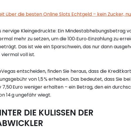
it über die besten Online Slots Echtgeld – kein Zucker, n
s nervige Kleingedruckte: Ein Mindestabhebungsbetrag vo
iermal mehr zu setzen, um die 100‑Euro‑Einzahlung zu erre
eträgt. Das ist wie ein Sparschwein, das nur dann ausgeh
iermal voll ist.
oVegas entscheiden, finden Sie heraus, dass die Kreditka
ungsgebühr von 1,5 % erheben. Das bedeutet, dass Sie bei
v 7,50 Euro weniger erhalten – ein Betrag, den ein durchsc
n 14 g ungefähr wiegt.
INTER DIE KULISSEN DER
ABWICKLER