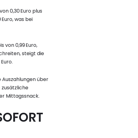
on 0,30 Euro plus
 Euro, was bei
s von 0,99 Euro,
hreiten, steigt die
 Euro.
le Auszahlungen über
e zusätzliche
her Mittagssnack.
 SOFORT