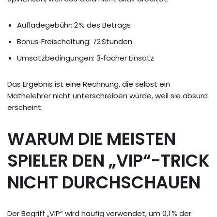
Aufladegebühr: 2 % des Betrags
Bonus‑Freischaltung: 72 Stunden
Umsatzbedingungen: 3‑facher Einsatz
Das Ergebnis ist eine Rechnung, die selbst ein
Mathelehrer nicht unterschreiben würde, weil sie absurd
erscheint.
WARUM DIE MEISTEN
SPIELER DEN „VIP“-TRICK
NICHT DURCHSCHAUEN
Der Begriff „VIP“ wird häufig verwendet, um 0,1 % der