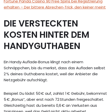
Fortune Panda Casino 90 Free Spins bei Registrierung
erhalten – Der bittere Abrechen‑Trick, den keiner meint
DIE VERSTECKTEN
KOSTEN HINTER DEM
HANDYGUTHABEN
Ein Handy‑Auflade‑Bonus klingt nach einem
Schnäppchen, bis du merkst, dass das Aufladen selbst
2 % deines Guthabens kostet, weil der Anbieter die
Netzgebühr aufschlägt.
Beispiel: Du lädst 50 € auf, zahlst 1 € Gebühr, bekommst
5 € „Bonus“, aber erst nach 72 Stunden freigeschaltet.
Gleichzeitig hast du bereits 0,6 € an Verlusten aus
Spinzinsen, weil das Geld nicht aktiv arbeitet.