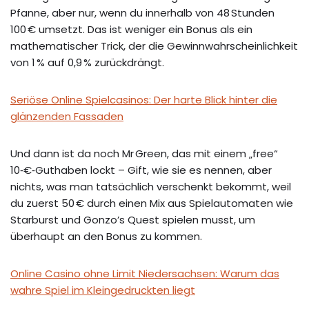
Pfanne, aber nur, wenn du innerhalb von 48 Stunden
100 € umsetzt. Das ist weniger ein Bonus als ein
mathematischer Trick, der die Gewinnwahrscheinlichkeit
von 1 % auf 0,9 % zurückdrängt.
Seriöse Online Spielcasinos: Der harte Blick hinter die
glänzenden Fassaden
Und dann ist da noch Mr Green, das mit einem „free“
10‑€‑Guthaben lockt – Gift, wie sie es nennen, aber
nichts, was man tatsächlich verschenkt bekommt, weil
du zuerst 50 € durch einen Mix aus Spielautomaten wie
Starburst und Gonzo’s Quest spielen musst, um
überhaupt an den Bonus zu kommen.
Online Casino ohne Limit Niedersachsen: Warum das
wahre Spiel im Kleingedruckten liegt