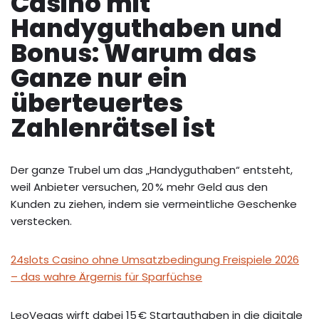
Casino mit
Handyguthaben und
Bonus: Warum das
Ganze nur ein
überteuertes
Zahlenrätsel ist
Der ganze Trubel um das „Handyguthaben“ entsteht,
weil Anbieter versuchen, 20 % mehr Geld aus den
Kunden zu ziehen, indem sie vermeintliche Geschenke
verstecken.
24slots Casino ohne Umsatzbedingung Freispiele 2026
– das wahre Ärgernis für Sparfüchse
LeoVegas wirft dabei 15 € Startguthaben in die digitale