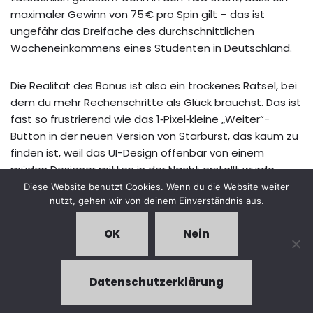
maximaler Gewinn von 75 € pro Spin gilt – das ist
ungefähr das Dreifache des durchschnittlichen
Wocheneinkommens eines Studenten in Deutschland.
Die Realität des Bonus ist also ein trockenes Rätsel, bei
dem du mehr Rechenschritte als Glück brauchst. Das ist
fast so frustrierend wie das 1‑Pixel‑kleine „Weiter“-
Button in der neuen Version von Starburst, das kaum zu
finden ist, weil das UI-Design offenbar von einem
müden Designer mitten in der Nacht erstellt wurde.
Diese Website benutzt Cookies. Wenn du die Website weiter
nutzt, gehen wir von deinem Einverständnis aus.
OK
Nein
© 2021 AUTOHAUS EKINCI
Datenschutzerklärung
Start
Fahrzeuge
Kontakt
Impressum