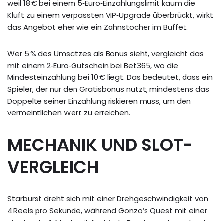
weil 18 € bei einem 5‑Euro‑Einzahlungslimit kaum die
Kluft zu einem verpassten VIP‑Upgrade überbrückt, wirkt
das Angebot eher wie ein Zahnstocher im Buffet.
Wer 5 % des Umsatzes als Bonus sieht, vergleicht das
mit einem 2‑Euro‑Gutschein bei Bet365, wo die
Mindesteinzahlung bei 10 € liegt. Das bedeutet, dass ein
Spieler, der nur den Gratisbonus nutzt, mindestens das
Doppelte seiner Einzahlung riskieren muss, um den
vermeintlichen Wert zu erreichen.
MECHANIK UND SLOT-
VERGLEICH
Starburst dreht sich mit einer Drehgeschwindigkeit von
4 Reels pro Sekunde, während Gonzo’s Quest mit einer