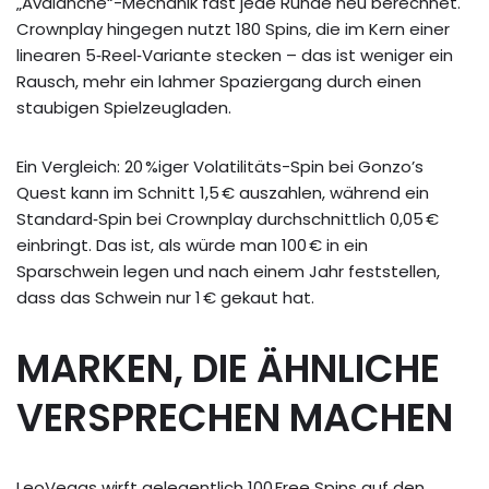
„Avalanche“-Mechanik fast jede Runde neu berechnet.
Crownplay hingegen nutzt 180 Spins, die im Kern einer
linearen 5‑Reel‑Variante stecken – das ist weniger ein
Rausch, mehr ein lahmer Spaziergang durch einen
staubigen Spielzeugladen.
Ein Vergleich: 20 %iger Volatilitäts-Spin bei Gonzo’s
Quest kann im Schnitt 1,5 € auszahlen, während ein
Standard‑Spin bei Crownplay durchschnittlich 0,05 €
einbringt. Das ist, als würde man 100 € in ein
Sparschwein legen und nach einem Jahr feststellen,
dass das Schwein nur 1 € gekaut hat.
MARKEN, DIE ÄHNLICHE
VERSPRECHEN MACHEN
LeoVegas wirft gelegentlich 100 Free Spins auf den