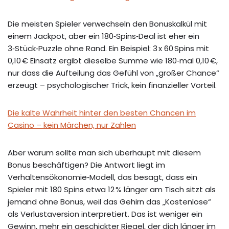
Die meisten Spieler verwechseln den Bonuskalkül mit
einem Jackpot, aber ein 180‑Spins‑Deal ist eher ein
3‑Stück‑Puzzle ohne Rand. Ein Beispiel: 3 x 60 Spins mit
0,10 € Einsatz ergibt dieselbe Summe wie 180‑mal 0,10 €,
nur dass die Aufteilung das Gefühl von „großer Chance“
erzeugt – psychologischer Trick, kein finanzieller Vorteil.
Die kalte Wahrheit hinter den besten Chancen im
Casino – kein Märchen, nur Zahlen
Aber warum sollte man sich überhaupt mit diesem
Bonus beschäftigen? Die Antwort liegt im
Verhaltensökonomie‑Modell, das besagt, dass ein
Spieler mit 180 Spins etwa 12 % länger am Tisch sitzt als
jemand ohne Bonus, weil das Gehirn das „Kostenlose“
als Verlustaversion interpretiert. Das ist weniger ein
Gewinn, mehr ein geschickter Riegel, der dich länger im