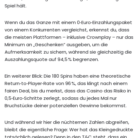
Spiel hält.
Wenn du das Ganze mit einem 0‑Euro‑Einzahlungspaket
von einem Konkurrenten vergleichst, erkennst du, dass
die meisten Plattformen – inklusive Crownplay – nur das
Minimum an „Geschenken“ ausgeben, um die
Aufmerksamkeit zu sichern, während sie gleichzeitig die
Auszahlungsquote auf 94,5 % begrenzen.
Ein weiterer Blick: Die 180 Spins haben eine theoretische
Return‑to‑Player‑Rate von 96 %, das klingt nach einem
fairen Deal, bis du merkst, dass das Casino das Risiko in
0,5‑Euro‑Schritte zerlegt, sodass du jedes Mal nur
Bruchstücke deiner potenziellen Gewinne bekommst.
Und während wir hier die nüchternen Zahlen abgreifen,
bleibt die eigentliche Frage: Wer hat das Kleingedruckte
tatsächlich gelesen? Denn in den T&C steht, dass ein