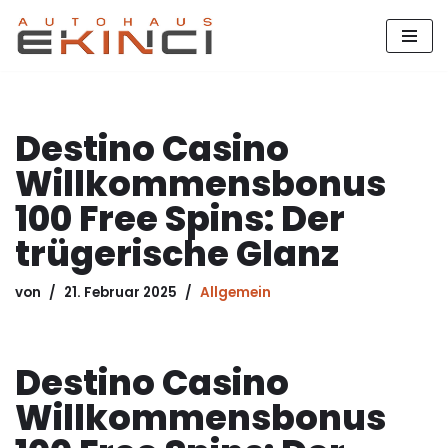
Zum
Inhalt
springen
Destino Casino
Willkommensbonus
100 Free Spins: Der
trügerische Glanz
von
21. Februar 2025
Allgemein
Destino Casino
Willkommensbonus