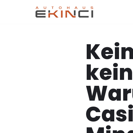
Zum
Inhalt
springen
Kein
kei
War
Cas