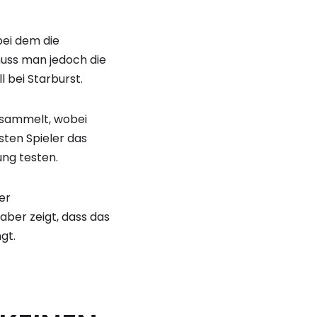
bei dem die
muss man jedoch die
l bei Starburst.
gesammelt, wobei
sten Spieler das
ung testen.
er
ber zeigt, dass das
gt.