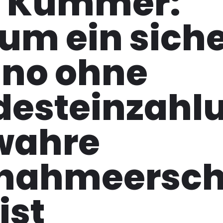
n Kummer:
um ein sich
ino ohne
desteinzahl
 wahre
nahmeersch
ist