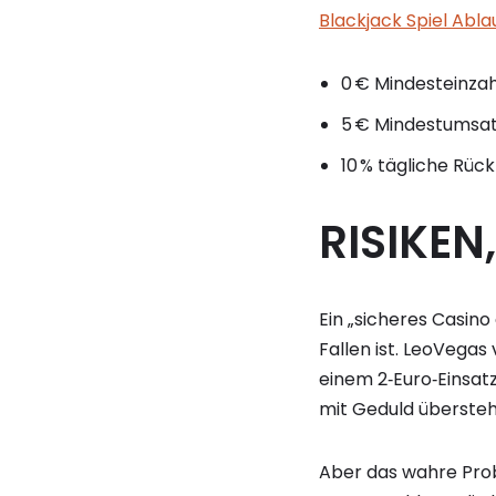
Blackjack Spiel Abl
0 € Mindesteinza
5 € Mindestumsat
10 % tägliche Rüc
RISIKE
Ein „sicheres Casino
Fallen ist. LeoVega
einem 2‑Euro‑Einsatz
mit Geduld übersteh
Aber das wahre Prob