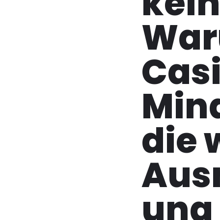
kei
War
Cas
Min
die
Aus
ung 