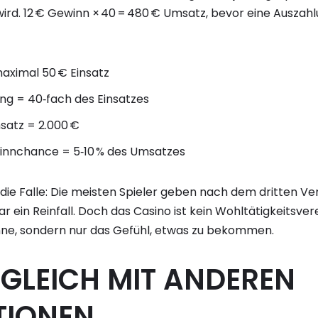
rd. 12 € Gewinn × 40 = 480 € Umsatz, bevor eine Auszah
maximal 50 € Einsatz
g = 40‑fach des Einsatzes
satz = 2.000 €
winnchance = 5‑10 % des Umsatzes
 die Falle: Die meisten Spieler geben nach dem dritten Ver
ar ein Reinfall. Doch das Casino ist kein Wohltätigkeitsvere
ne, sondern nur das Gefühl, etwas zu bekommen.
RGLEICH MIT ANDEREN
IONEN