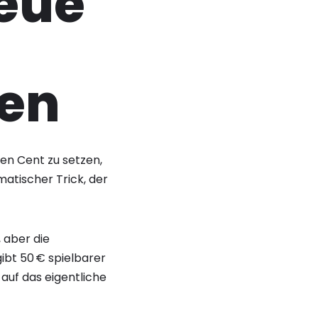
neue
hen
nen Cent zu setzen,
atischer Trick, der
, aber die
ibt 50 € spielbarer
auf das eigentliche