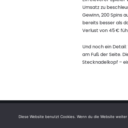
Umsatz zu beschleuni
Gewinn, 200 Spins au
bereits besser als da
Verlust von 45 € füh
Und noch ein Detail
am Fuß der Seite. Di
Stecknadelkopf – ein
© 2021 AUTOHAUS EKINCI
Diese Website benutzt Cookies. Wenn du die Website weiter 