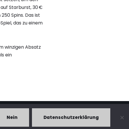
auf Starburst, 30 €
 250 Spins. Das ist
‑Spiel, das zu einem
em winzigen Absatz
ls ein
Fahrzeuge
Kontakt
Impressum
Nein
Datenschutzerklärung