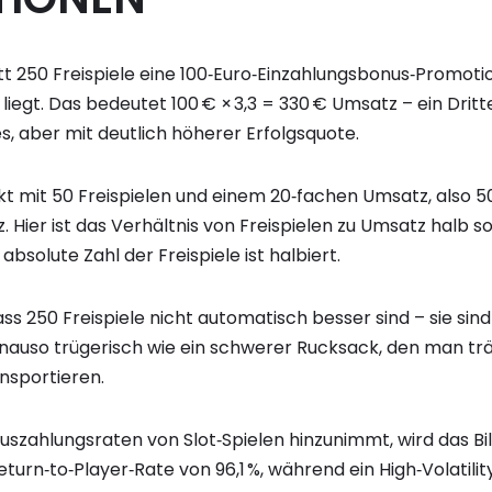
t 250 Freispiele eine 100‑Euro‑Einzahlungsbonus‑Promotion
egt. Das bedeutet 100 € × 3,3 = 330 € Umsatz – ein Dritt
, aber mit deutlich höherer Erfolgsquote.
t mit 50 Freispielen und einem 20‑fachen Umsatz, also 50
z. Hier ist das Verhältnis von Freispielen zu Umsatz halb s
absolute Zahl der Freispiele ist halbiert.
ass 250 Freispiele nicht automatisch besser sind – sie sin
enauso trügerisch wie ein schwerer Rucksack, den man trä
ansportieren.
szahlungsraten von Slot‑Spielen hinzunimmt, wird das Bil
eturn‑to‑Player‑Rate von 96,1 %, während ein High‑Volatilit