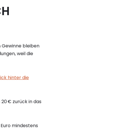
CH
en Gewinne bleiben
lungen, weil die
ck hinter die
en 20 € zurück in das
e Euro mindestens