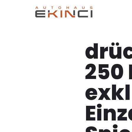
Zum
Inhalt
springen
drü
250 
exkl
Einz