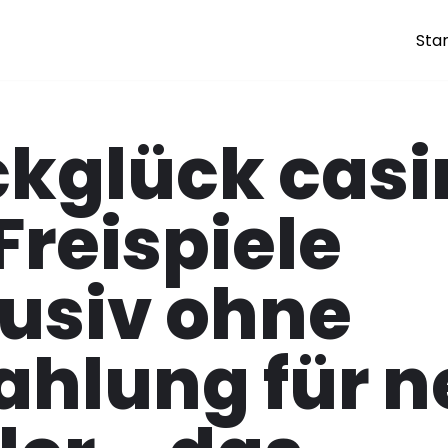
Star
ckglück casi
Freispiele
usiv ohne
ahlung für 