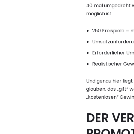
40‑mal umgedreht wi
möglich ist.
250 Freispiele = 
Umsatzanforderun
Erforderlicher Um
Realistischer Ge
Und genau hier liegt
glauben, das „gift“ w
„kostenlosen“ Gewin
DER VE
PROMOT