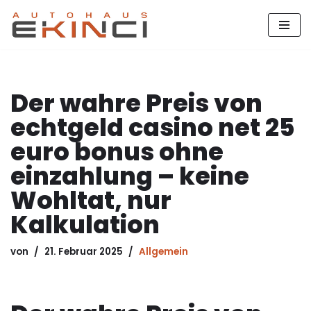
Zum
Inhalt
springen
Der wahre Preis von
echtgeld casino net 25
euro bonus ohne
einzahlung – keine
Wohltat, nur
Kalkulation
von
21. Februar 2025
Allgemein