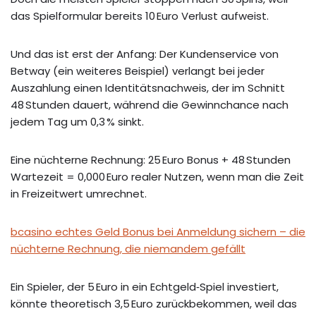
das Spielformular bereits 10 Euro Verlust aufweist.
Und das ist erst der Anfang: Der Kundenservice von
Betway (ein weiteres Beispiel) verlangt bei jeder
Auszahlung einen Identitätsnachweis, der im Schnitt
48 Stunden dauert, während die Gewinnchance nach
jedem Tag um 0,3 % sinkt.
Eine nüchterne Rechnung: 25 Euro Bonus + 48 Stunden
Wartezeit = 0,000 Euro realer Nutzen, wenn man die Zeit
in Freizeitwert umrechnet.
bcasino echtes Geld Bonus bei Anmeldung sichern – die
nüchterne Rechnung, die niemandem gefällt
Ein Spieler, der 5 Euro in ein Echtgeld‑Spiel investiert,
könnte theoretisch 3,5 Euro zurückbekommen, weil das