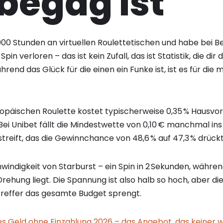
begag ist
3 000 Stunden an virtuellen Roulettetischen und habe bei 
pin verloren – das ist kein Zufall, das ist Statistik, die di
rend das Glück für die einen ein Funke ist, ist es für die 
päischen Roulette kostet typischerweise 0,35 % Hausvorte
Bei Unibet fällt die Mindestwette von 0,10 € manchmal ins 
 streift, das die Gewinnchance von 48,6 % auf 47,3 % drückt
indigkeit von Starburst – ein Spin in 2 Sekunden, währen
rehung liegt. Die Spannung ist also halb so hoch, aber die 
lltreffer das gesamte Budget sprengt.
 Geld ohne Einzahlung 2026 – das Angebot, das keiner wir