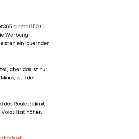
Bet365 einmal 150 €
r die Werbung
meisten ein lauernder
il, aber das ist nur
Minus, weil der
.
d das Roulettelimit
Volatilität höher,
klich will