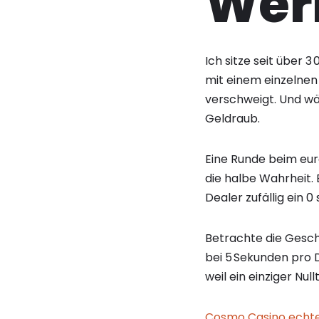
Wer
Ich sitze seit über 
mit einem einzelnen S
verschweigt. Und wäh
Geldraub.
Eine Runde beim euro
die halbe Wahrheit. 
Dealer zufällig ein 0
Betrachte die Geschw
bei 5 Sekunden pro D
weil ein einziger Nu
Cosmo Casino echtes