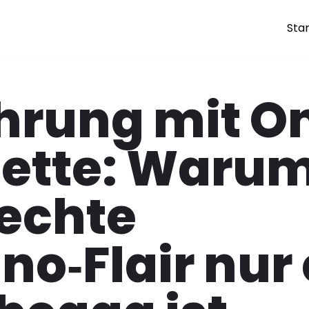
Star
hrung mit O
lette: Waru
echte
no‑Flair nur 