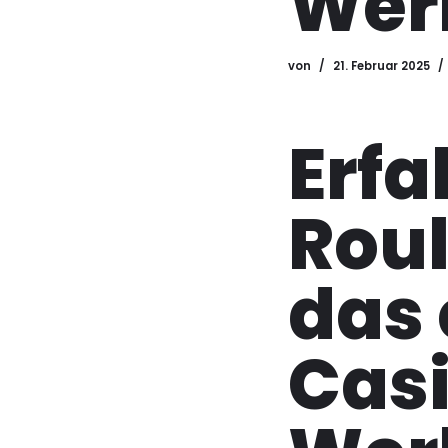
Wer
von
21. Februar 2025
Erfa
Rou
das 
Casi