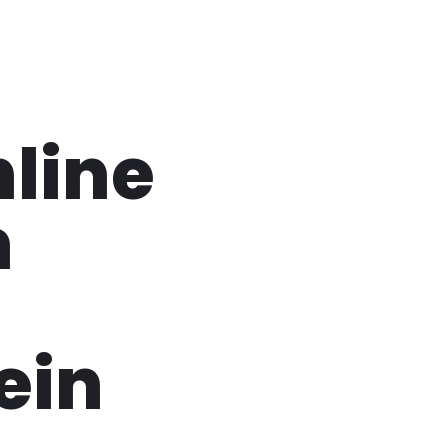
nline
m
ein