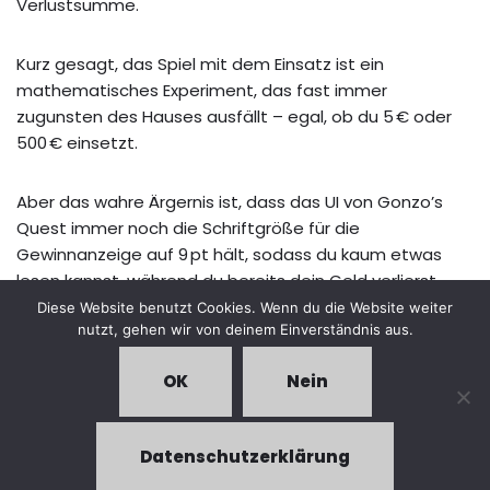
Verlustsumme.
Kurz gesagt, das Spiel mit dem Einsatz ist ein
mathematisches Experiment, das fast immer
zugunsten des Hauses ausfällt – egal, ob du 5 € oder
500 € einsetzt.
Aber das wahre Ärgernis ist, dass das UI von Gonzo’s
Quest immer noch die Schriftgröße für die
Gewinnanzeige auf 9 pt hält, sodass du kaum etwas
lesen kannst, während du bereits dein Geld verlierst.
Diese Website benutzt Cookies. Wenn du die Website weiter
nutzt, gehen wir von deinem Einverständnis aus.
OK
Nein
© 2021 AUTOHAUS EKINCI
Datenschutzerklärung