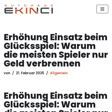
Zum
Inhalt
springen
Erhöhung Einsatz beim
Glücksspiel: Warum
die meisten Spieler nur
Geld verbrennen
von
21. Februar 2025
Allgemein
Erhöhung Einsatz beim
Glücksspiel: Warum