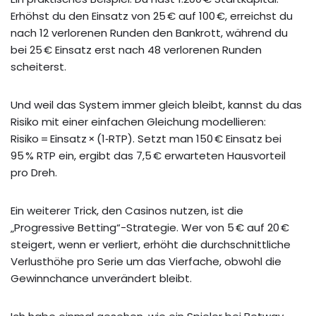
Erhöhst du den Einsatz von 25 € auf 100 €, erreichst du
nach 12 verlorenen Runden den Bankrott, während du
bei 25 € Einsatz erst nach 48 verlorenen Runden
scheiterst.
Und weil das System immer gleich bleibt, kannst du das
Risiko mit einer einfachen Gleichung modellieren:
Risiko = Einsatz × (1‑RTP). Setzt man 150 € Einsatz bei
95 % RTP ein, ergibt das 7,5 € erwarteten Hausvorteil
pro Dreh.
Ein weiterer Trick, den Casinos nutzen, ist die
„Progressive Betting“-Strategie. Wer von 5 € auf 20 €
steigert, wenn er verliert, erhöht die durchschnittliche
Verlusthöhe pro Serie um das Vierfache, obwohl die
Gewinnchance unverändert bleibt.