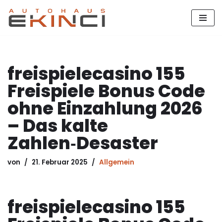
Zum
Inhalt
springen
freispielecasino 155
Freispiele Bonus Code
ohne Einzahlung 2026
– Das kalte
Zahlen‑Desaster
von
21. Februar 2025
Allgemein
freispielecasino 155