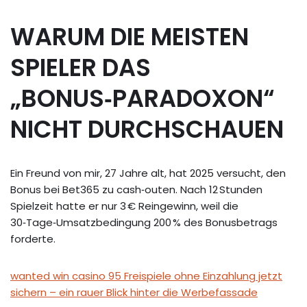
WARUM DIE MEISTEN
SPIELER DAS
„BONUS‑PARADOXON“
NICHT DURCHSCHAUEN
Ein Freund von mir, 27 Jahre alt, hat 2025 versucht, den
Bonus bei Bet365 zu cash‑outen. Nach 12 Stunden
Spielzeit hatte er nur 3 € Reingewinn, weil die
30‑Tage‑Umsatzbedingung 200 % des Bonusbetrags
forderte.
wanted win casino 95 Freispiele ohne Einzahlung jetzt
sichern – ein rauer Blick hinter die Werbefassade