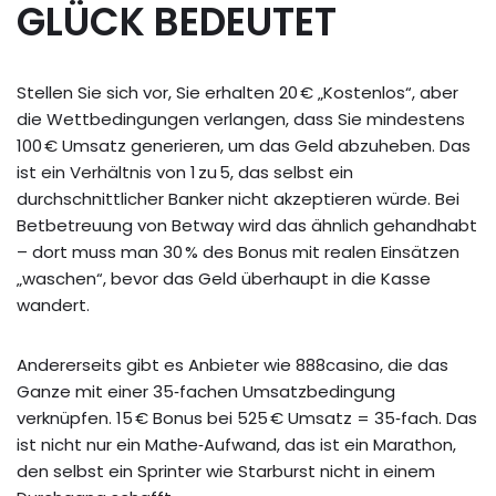
GLÜCK BEDEUTET
Stellen Sie sich vor, Sie erhalten 20 € „Kostenlos“, aber
die Wettbedingungen verlangen, dass Sie mindestens
100 € Umsatz generieren, um das Geld abzuheben. Das
ist ein Verhältnis von 1 zu 5, das selbst ein
durchschnittlicher Banker nicht akzeptieren würde. Bei
Betbetreuung von Betway wird das ähnlich gehandhabt
– dort muss man 30 % des Bonus mit realen Einsätzen
„waschen“, bevor das Geld überhaupt in die Kasse
wandert.
Andererseits gibt es Anbieter wie 888casino, die das
Ganze mit einer 35‑fachen Umsatzbedingung
verknüpfen. 15 € Bonus bei 525 € Umsatz = 35‑fach. Das
ist nicht nur ein Mathe‑Aufwand, das ist ein Marathon,
den selbst ein Sprinter wie Starburst nicht in einem