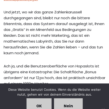
Und jetzt, wo wir das ganze Zahlenkarussell
durchgegangen sind, bleibt nur noch die bittere
Erkenntnis, dass das System darauf ausgelegt ist, Ihnen
das „Gratis“ in ein Minenfeld aus Bedingungen zu
kleiden. Das ist nicht mehr Marketing, das ist ein
mathematisches Labyrinth, das Sie nur dann
herausfinden, wenn Sie die Zahlen lieben – und das tun
kaum noch jemand.
Ach ja, und die Benutzeroberfläche von Hopaslots ist
übrigens eine Katastrophe: Die Schaltfläche „Bonus
anfordern“ ist nur 12 px hoch, das ist praktisch unsichtbar
auf einem 1080p‑Monitor.
Diese Website benutzt Cookies. Wenn du die Website weiter
nutzt, gehen wir von deinem Einverständnis aus.
OK
Nein