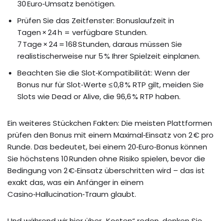
30 Euro‑Umsatz benötigen.
Prüfen Sie das Zeitfenster: Bonuslaufzeit in
Tagen × 24 h = verfügbare Stunden.
7 Tage × 24 = 168 Stunden, daraus müssen Sie
realistischerweise nur 5 % Ihrer Spielzeit einplanen.
Beachten Sie die Slot‑Kompatibilität: Wenn der
Bonus nur für Slot‑Werte ≤ 0,8 % RTP gilt, meiden Sie
Slots wie Dead or Alive, die 96,6 % RTP haben.
Ein weiteres Stückchen Fakten: Die meisten Plattformen
prüfen den Bonus mit einem Maximal‑Einsatz von 2 € pro
Runde. Das bedeutet, bei einem 20‑Euro‑Bonus können
Sie höchstens 10 Runden ohne Risiko spielen, bevor die
Bedingung von 2 €‑Einsatz überschritten wird – das ist
exakt das, was ein Anfänger in einem
Casino‑Hallucination‑Traum glaubt.
Und während wir hier über „Kosten“ reden, denken Sie