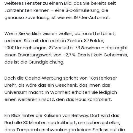
weiteres Fenster zu einem Bild, das Sie bereits seit
Jahrzehnten kennen – eine 3‑D‑Simulierung, die
genauso zuverlässig ist wie ein 1970er‑Automat.
Wenn Sie wirklich wissen wollen, ob roulette fair ist,
rechnen Sie mit den echten Zahlen: 37 Felder,
1 000 Umdrehungen, 27 Verluste, 73 Gewinne – das ergibt
einen Erwartungswert von –2,7 %. Das ist kein Geheimnis,
das ist die Grundgleichung.
Doch die Casino‑Werbung spricht von “Kostenloser
Dreh”, als wäre das ein Geschenk, das Ihnen das
Universum macht. In Wahrheit erhalten Sie lediglich
einen weiteren Einsatz, den das Haus kontrolliert.
Ein Blick hinter die Kulissen von Betway: Dort wird das
Rad alle 30 Minuten neu kalibriert, um sicherzustellen,
dass Temperaturschwankungen keinen Einfluss auf die