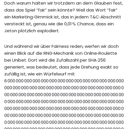
Doch warum halten wir trotzdem an dem Glauben fest,
dass das Spiel “fair” sein könnte? Weil das Wort “fair”
ein Marketing‑Gimmick ist, das in jedem T&C‑Abschnitt
versteckt ist, genau wie die 0,01 % Chance, dass ein
Jeton plötzlich explodiert.
Und während wir über Fairness reden, werfen wir doch
einen Blick auf die RNG‑Mechanik von Online‑Roulette
bei Unibet. Dort wird die Zufallszahl per SHA‑256
generiert, was bedeutet, dass jede Drehung exakt so
zufällig ist, wie ein Würfelwurf mit
6 000 000 000 000 000 000 000 000 000 000 000 000 000 000
000 000 000 000 000 000 000 000 000 000 000 000 000 000 0
00 000 000 000 000 000 000 000 000 000 000 000 000 000 00
0 000 000 000 000 000 000 000 000 000 000 000 000 000 000
000 000 000 000 000 000 000 000 000 000 000 000 000 000 0
00 000 000 000 000 000 000 000 000 000 000 000 000 000 00
0 000 000 000 000 000 000 000 000 000 000 000 000 000 000