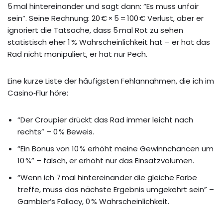
5 mal hintereinander und sagt dann: “Es muss unfair
sein”. Seine Rechnung: 20 € × 5 = 100 € Verlust, aber er
ignoriert die Tatsache, dass 5 mal Rot zu sehen
statistisch eher 1 % Wahrscheinlichkeit hat – er hat das
Rad nicht manipuliert, er hat nur Pech.
Eine kurze Liste der häufigsten Fehlannahmen, die ich im
Casino‑Flur höre:
“Der Croupier drückt das Rad immer leicht nach
rechts” – 0 % Beweis.
“Ein Bonus von 10 % erhöht meine Gewinnchancen um
10 %” – falsch, er erhöht nur das Einsatzvolumen.
“Wenn ich 7 mal hintereinander die gleiche Farbe
treffe, muss das nächste Ergebnis umgekehrt sein” –
Gambler’s Fallacy, 0 % Wahrscheinlichkeit.