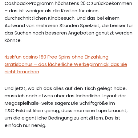
Cashback‑Programm höchstens 20 € zurückbekommen
– das ist weniger als die Kosten für einen
durchschnittlichen Kinobesuch. Und das bei einem
Aufwand von mehreren Stunden Spielzeit, die besser für
das Suchen nach besseren Angeboten genutzt werden
könnte.
rizskfun casino 180 Free Spins ohne Einzahlung
Gratisbonus – das lächerliche Werbegimmick, das Sie
nicht brauchen
Und jetzt, wo ich das alles auf den Tisch gelegt habe,
muss ich noch etwas über das lächerliche Layout der
Megaspielhalle-Seite sagen: Die Schriftgröße im
T&C‑Feld ist klein genug, dass man eine Lupe braucht,
um die eigentliche Bedingung zu entziffern. Das ist
einfach nur nervig.