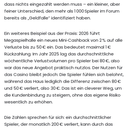
dass nichts eingezahlt werden muss – ein kleiner, aber
feiner Unterschied, den mehr als 1 000 Spieler im Forum
bereits als „Geldfalle“ identifiziert haben.
Ein weiteres Beispiel aus der Praxis: 2026 führt
Megaspielhalle ein neues Mini‑Cashback von 2 % auf alle
Verluste bis zu 50 € ein. Das bedeutet maximal 1 €
Rückzahlung. Im Jahr 2025 lag das durchschnittliche
wöchentliche Verlustvolumen pro Spieler bei 80 €, also
war das neue Angebot praktisch nutzlos. Der Nutzen für
das Casino bleibt jedoch: Die Spieler fühlen sich belohnt,
während das Haus lediglich die Differenz zwischen 80 €
und 50 € verliert, also 30 €. Das ist ein cleverer Weg, um
die Kundenbindung zu steigern, ohne das eigene Risiko
wesentlich zu erhöhen.
Die Zahlen sprechen für sich: ein durchschnittlicher
Spieler, der monatlich 200 € verliert, kann durch das