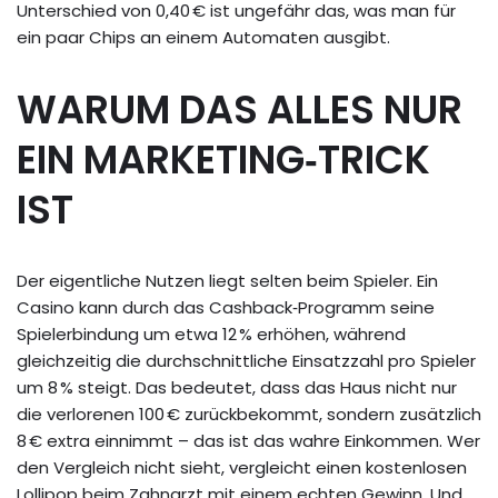
Unterschied von 0,40 € ist ungefähr das, was man für
ein paar Chips an einem Automaten ausgibt.
WARUM DAS ALLES NUR
EIN MARKETING‑TRICK
IST
Der eigentliche Nutzen liegt selten beim Spieler. Ein
Casino kann durch das Cashback‑Programm seine
Spielerbindung um etwa 12 % erhöhen, während
gleichzeitig die durchschnittliche Einsatzzahl pro Spieler
um 8 % steigt. Das bedeutet, dass das Haus nicht nur
die verlorenen 100 € zurückbekommt, sondern zusätzlich
8 € extra einnimmt – das ist das wahre Einkommen. Wer
den Vergleich nicht sieht, vergleicht einen kostenlosen
Lollipop beim Zahnarzt mit einem echten Gewinn. Und