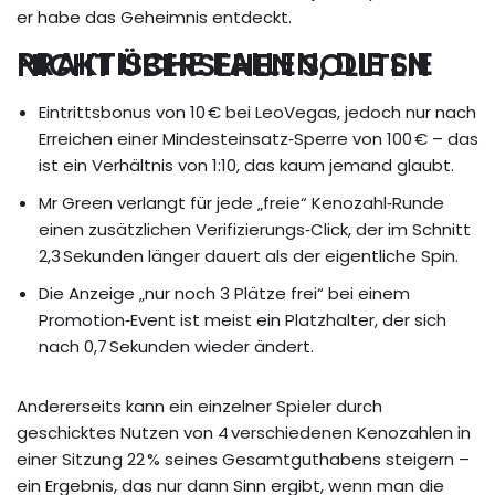
er habe das Geheimnis entdeckt.
PRAKTISCHE FALLEN, DIE SIE NICHT ÜBERSEHEN SOLLTEN
Eintrittsbonus von 10 € bei LeoVegas, jedoch nur nach
Erreichen einer Mindesteinsatz‑Sperre von 100 € – das
ist ein Verhältnis von 1:10, das kaum jemand glaubt.
Mr Green verlangt für jede „freie“ Kenozahl‑Runde
einen zusätzlichen Verifizierungs‑Click, der im Schnitt
2,3 Sekunden länger dauert als der eigentliche Spin.
Die Anzeige „nur noch 3 Plätze frei“ bei einem
Promotion‑Event ist meist ein Platzhalter, der sich
nach 0,7 Sekunden wieder ändert.
Andererseits kann ein einzelner Spieler durch
geschicktes Nutzen von 4 verschiedenen Kenozahlen in
einer Sitzung 22 % seines Gesamtguthabens steigern –
ein Ergebnis, das nur dann Sinn ergibt, wenn man die