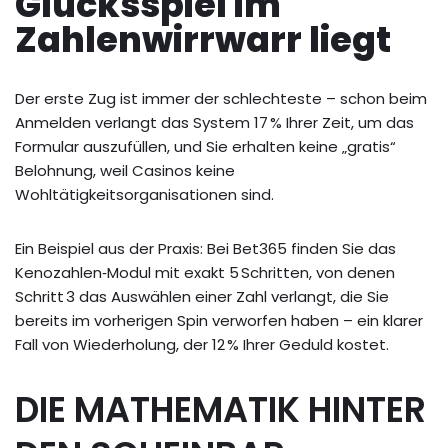
Glücksspiel im
Zahlenwirrwarr liegt
Der erste Zug ist immer der schlechteste – schon beim
Anmelden verlangt das System 17 % Ihrer Zeit, um das
Formular auszufüllen, und Sie erhalten keine „gratis“
Belohnung, weil Casinos keine
Wohltätigkeitsorganisationen sind.
Ein Beispiel aus der Praxis: Bei Bet365 finden Sie das
Kenozahlen‑Modul mit exakt 5 Schritten, von denen
Schritt 3 das Auswählen einer Zahl verlangt, die Sie
bereits im vorherigen Spin verworfen haben – ein klarer
Fall von Wiederholung, der 12 % Ihrer Geduld kostet.
DIE MATHEMATIK HINTER