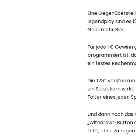
Eine Gegenüberstellu
legendplay sind es 1
Geld, mehr Blei.
Für jede 1 € Gewinn 
programmiert ist, d
ein festes Rechenmo
Die T&C verstecken 
ein Staubkorn wirkt, 
Folter eines jeden Sp
Und dann noch das n
„Withdraw“-Button au
trifft, ohne zu zögern