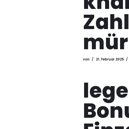
knal
Zahl
mürr
von
21. Februar 2025
leg
Bon