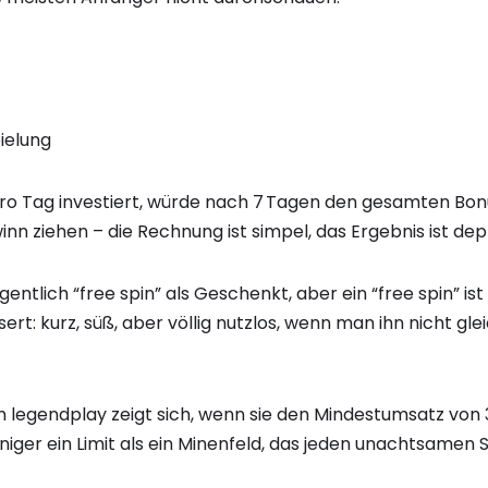
z
ielung
€ pro Tag investiert, würde nach 7 Tagen den gesamten Bo
inn ziehen – die Rechnung ist simpel, das Ergebnis ist de
entlich “free spin” als Geschenkt, aber ein “free spin” ist 
rt: kurz, süß, aber völlig nutzlos, wenn man ihn nicht gle
on legendplay zeigt sich, wenn sie den Mindestumsatz von 
niger ein Limit als ein Minenfeld, das jeden unachtsamen S