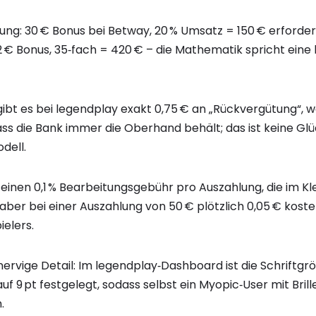
ng: 30 € Bonus bei Betway, 20 % Umsatz = 150 € erforderli
2 € Bonus, 35‑fach = 420 € – die Mathematik spricht eine
gibt es bei legendplay exakt 0,75 € an „Rückvergütung“, w
ass die Bank immer die Oberhand behält; das ist keine Gl
dell.
einen 0,1 % Bearbeitungsgebühr pro Auszahlung, die im K
aber bei einer Auszahlung von 50 € plötzlich 0,05 € kostet 
ielers.
ervige Detail: Im legendplay‑Dashboard ist die Schriftgr
f 9 pt festgelegt, sodass selbst ein Myopic‑User mit Bri
.