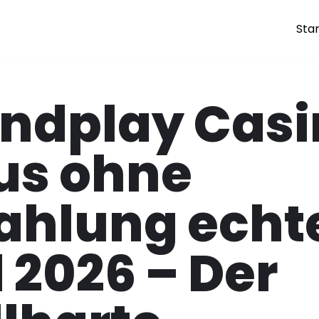
Star
endplay Casi
us ohne
ahlung echt
 2026 – Der