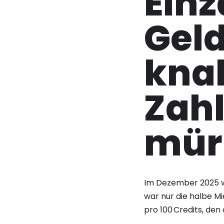
Einz
Geld
knal
Zahl
mürr
Im Dezember 2025 wu
war nur die halbe Mi
pro 100 Credits, den