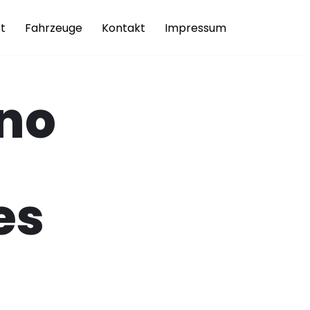
t
Fahrzeuge
Kontakt
Impressum
no
es