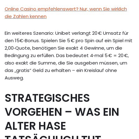
Online Casino empfehlenswert? Nur, wenn Sie wirklich
die Zahlen kennen
Ein weiteres Szenario: Unibet verlangt 20 € Umsatz für
den 15€‑Bonus. Spielen Sie 5 € pro Spin auf ein Spiel mit
2,00‑Quote, benötigen Sie exakt 4 Gewinne, um die
Bedingung zu erfüllen. Das bedeutet 4‑mal 5 € = 20 €,
also exakt die Summe, die Sie ausgeben müssen, um
das „gratis“ Geld zu erhalten – ein Kreislauf ohne
Ausweg.
STRATEGISCHES
VORGEHEN – WAS EIN
ALTER HASE