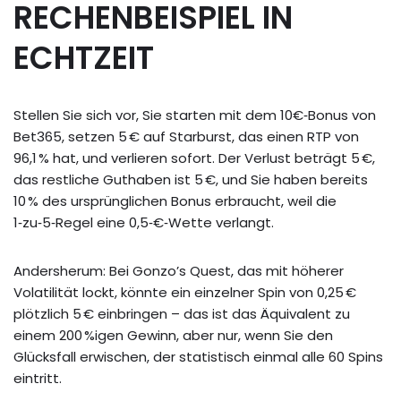
RECHENBEISPIEL IN
ECHTZEIT
Stellen Sie sich vor, Sie starten mit dem 10€‑Bonus von
Bet365, setzen 5 € auf Starburst, das einen RTP von
96,1 % hat, und verlieren sofort. Der Verlust beträgt 5 €,
das restliche Guthaben ist 5 €, und Sie haben bereits
10 % des ursprünglichen Bonus erbraucht, weil die
1‑zu‑5‑Regel eine 0,5‑€‑Wette verlangt.
Andersherum: Bei Gonzo’s Quest, das mit höherer
Volatilität lockt, könnte ein einzelner Spin von 0,25 €
plötzlich 5 € einbringen – das ist das Äquivalent zu
einem 200 %igen Gewinn, aber nur, wenn Sie den
Glücksfall erwischen, der statistisch einmal alle 60 Spins
eintritt.