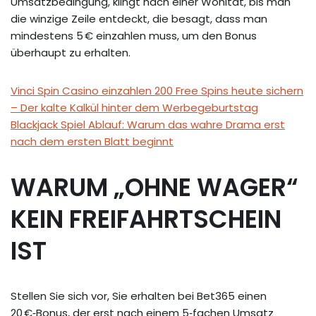
Umsatzbedingung, klingt nach einer Wohltat, bis man
die winzige Zeile entdeckt, die besagt, dass man
mindestens 5 € einzahlen muss, um den Bonus
überhaupt zu erhalten.
Vinci Spin Casino einzahlen 200 Free Spins heute sichern
– Der kalte Kalkül hinter dem Werbegeburtstag
Blackjack Spiel Ablauf: Warum das wahre Drama erst
nach dem ersten Blatt beginnt
WARUM „OHNE WAGER“
KEIN FREIFAHRTSCHEIN
IST
Stellen Sie sich vor, Sie erhalten bei Bet365 einen
20 €‑Bonus, der erst nach einem 5‑fachen Umsatz