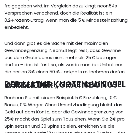
freigegeben wird. Im Vergleich dazu klingt neon54s
Versprechen verlockend, doch die Realität ist ein
0,2‑Prozent‑Ertrag, wenn man die 5 € Mindesteinzahlung
einbezieht.
Und dann gibt es die Sache mit der maximalen
Gewinnbegrenzung. Neon54 legt fest, dass Gewinne
aus dem Gratisbonus nicht mehr als 25 € betragen
dürfen – das ist fast so, als würde man bei Unibet nur
die ersten 3 € eines 50‑€‑Jackpots mitnehmen dürfen.
DER MATHE‑KNOTEN: WIE VIEL KOSTET DER „GRATISBONUS“ WIRKLICH?
Rechnen Sie mit einem Beispiel: 5 € Einzahlung, 10 €
Bonus, 0 % Wager. Ohne Umsatzbedingung bleibt das
Geld auf dem Konto, aber die Gewinnbegrenzung von
25 € macht das Spiel zum Tauziehen. Wenn Sie 2 € pro
Spin setzen und 30 Spins spielen, erreichen Sie die