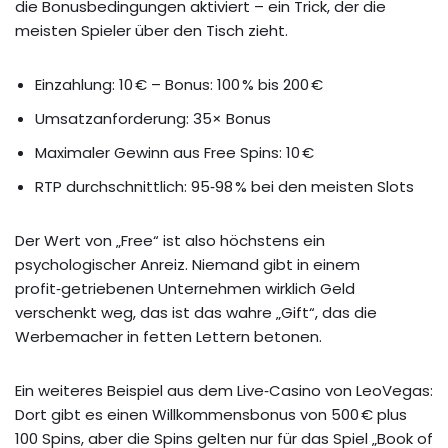
die Bonusbedingungen aktiviert – ein Trick, der die
meisten Spieler über den Tisch zieht.
Einzahlung: 10 € – Bonus: 100 % bis 200 €
Umsatzanforderung: 35× Bonus
Maximaler Gewinn aus Free Spins: 10 €
RTP durchschnittlich: 95‑98 % bei den meisten Slots
Der Wert von „Free“ ist also höchstens ein
psychologischer Anreiz. Niemand gibt in einem
profit‑getriebenen Unternehmen wirklich Geld
verschenkt weg, das ist das wahre „Gift“, das die
Werbemacher in fetten Lettern betonen.
Ein weiteres Beispiel aus dem Live‑Casino von LeoVegas:
Dort gibt es einen Willkommensbonus von 500 € plus
100 Spins, aber die Spins gelten nur für das Spiel „Book of