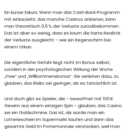
Ein kurzer Exkurs: Wenn man das Cash‑Back‑Programm
mit einbezieht, das manche Casinos anbieten, kann
man theoretisch 0,5 % der Verluste zurückbekommen.
Das ist aber so wenig, dass es kaum die harte Realität
der Verluste ausgleicht – wie ein Regenschirm bei
einem Orkan.
Die eigentliche Gefahr liegt nicht im Bonus selbst,
sondern in der psychologischen Wirkung der Worte
„Free“ und „Willkommensbonus“. Sie verleiten dazu, zu
glauben, das Risiko sei geringer, als es tatsächlich ist.
Und doch gibt es Spieler, die – bewaffnet mit 100 €
Gewinn aus einem einzigen Spin – glauben, das Casino
sei ein Goldschmine. Das ist, als würde man ein
Lotterieschein im Supermarkt kaufen und dann das
gesamte Geld im Portemonnaie verstecken, weil man