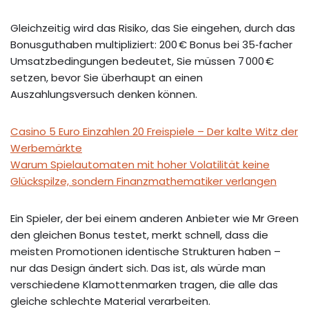
Gleichzeitig wird das Risiko, das Sie eingehen, durch das
Bonusguthaben multipliziert: 200 € Bonus bei 35‑facher
Umsatzbedingungen bedeutet, Sie müssen 7 000 €
setzen, bevor Sie überhaupt an einen
Auszahlungsversuch denken können.
Casino 5 Euro Einzahlen 20 Freispiele – Der kalte Witz der
Werbemärkte
Warum Spielautomaten mit hoher Volatilität keine
Glückspilze, sondern Finanzmathematiker verlangen
Ein Spieler, der bei einem anderen Anbieter wie Mr Green
den gleichen Bonus testet, merkt schnell, dass die
meisten Promotionen identische Strukturen haben –
nur das Design ändert sich. Das ist, als würde man
verschiedene Klamottenmarken tragen, die alle das
gleiche schlechte Material verarbeiten.