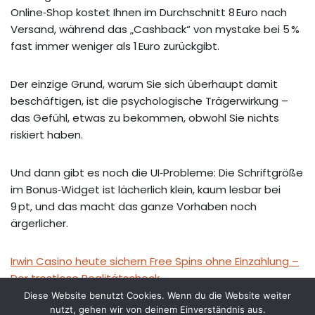
Online‑Shop kostet Ihnen im Durchschnitt 8 Euro nach
Versand, während das „Cashback“ von mystake bei 5 %
fast immer weniger als 1 Euro zurückgibt.
Der einzige Grund, warum Sie sich überhaupt damit
beschäftigen, ist die psychologische Trägerwirkung –
das Gefühl, etwas zu bekommen, obwohl Sie nichts
riskiert haben.
Und dann gibt es noch die UI‑Probleme: Die Schriftgröße
im Bonus‑Widget ist lächerlich klein, kaum lesbar bei
9 pt, und das macht das ganze Vorhaben noch
ärgerlicher.
Irwin Casino heute sichern Free Spins ohne Einzahlung –
Der trostlose Realitätscheck
Diese Website benutzt Cookies. Wenn du die Website weiter
nutzt, gehen wir von deinem Einverständnis aus.