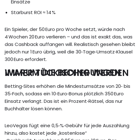
Einsätze
Starburst ROI ≈ 14 %
Ein Spieler, der 50 Euro pro Woche setzt, würde nach
4 Wochen 20 Euro verlieren – und das ist exakt das, was
das Cashback auffangen will. Realistisch gesehen bleibt
jedoch nur 1 Euro übrig, weil die 30‑Tage‑Umsatz‑Klausel
300 Euro erfordert.
WARUM DIE BEDINGUNGEN IMMER TÜCKISCHER WERDEN
Betting‑Sites erhöhen die Mindestumsätze von 20‑ bis
35‑Fach, sodass ein 10‑Euro‑Bonus plötzlich 350 Euro
Einsatz verlangt. Das ist ein Prozent‑Rätsel, das nur
Buchhalter lösen können.
LeoVegas fügt eine 0,5‑%‑Gebühr für jede Auszahlung
hinzu, also kostet jede „kostenlose“